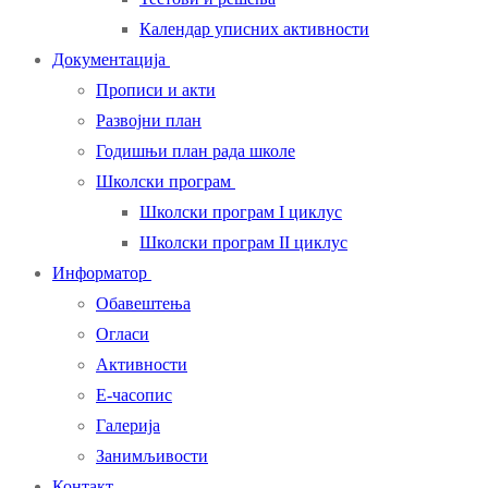
Календар уписних активности
Документација
Прописи и акти
Развојни план
Годишњи план рада школе
Школски програм
Школски програм I циклус
Школски програм II циклус
Информатор
Обавештења
Огласи
Активности
Е-часопис
Галерија
Занимљивости
Контакт