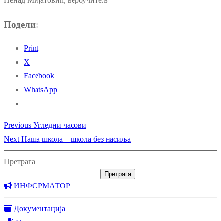
Ненад Мијатовић, вероучитељ
Подели:
Print
X
Facebook
WhatsApp
Previous
Previous
Угледни часови
Кретање
Next
post:
Next
Наша школа – школа без насиља
чланка
post:
Претрага
Претрага
ИНФОРМАТОР
Документација