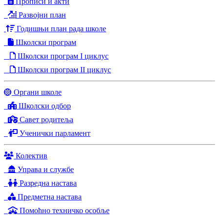
Прописи и акти
Развојни план
Годишњи план рада школе
Школски програм
Школски програм I циклус
Школски програм II циклус
Органи школе
Школски одбор
Савет родитеља
Ученички парламент
Колектив
Управа и службе
Разредна настава
Предметна настава
Помоћно техничко особље