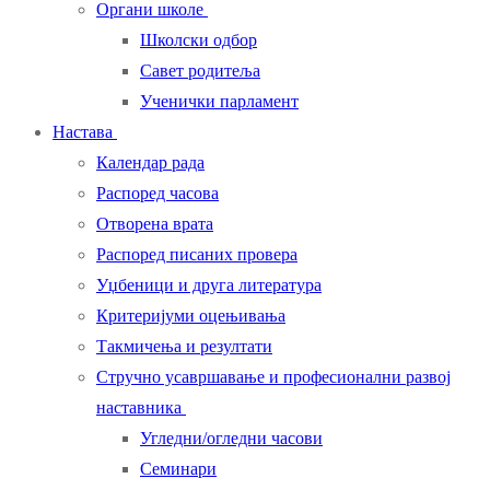
Органи школе
Школски одбор
Савет родитеља
Ученички парламент
Настава
Календар рада
Распоред часова
Отворена врата
Распоред писаних провера
Уџбеници и друга литература
Критеријуми оцењивања
Такмичења и резултати
Стручно усавршавање и професионални развој
наставника
Угледни/огледни часови
Семинари