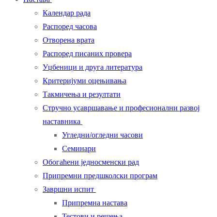
Календар рада
Распоред часова
Отворена врата
Распоред писаних провера
Уџбеници и друга литература
Критеријуми оцењивања
Такмичења и резултати
Стручно усавршавање и професионални развој
наставника
Угледни/огледни часови
Семинари
Обогаћени једносменски рад
Припремни предшколски програм
Завршни испит
Припремна настава
Тестови и решења