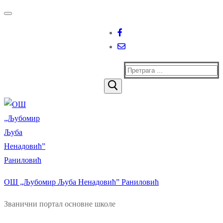
Прескочи
Изборник
Затворити
до
садржаја
Тражи
за:
ОШ „Љубомир Љуба Ненадовић” Раниловић
Званични портал основне школе