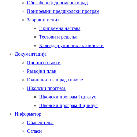
Обогаћени једносменски рад
Припремни предшколски програм
Завршни испит
Припремна настава
Тестови и решења
Календар уписних активности
Документација
Прописи и акти
Развојни план
Годишњи план рада школе
Школски програм
Школски програм I циклус
Школски програм II циклус
Информатор
Обавештења
Огласи