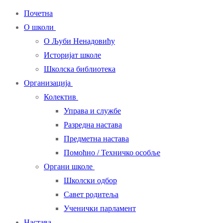
Почетна
О школи
О Љуби Ненадовићу
Историјат школе
Школска библиотека
Организација
Колектив
Управа и службе
Разредна настава
Предметна настава
Помоћно / Техничко особље
Органи школе
Школски одбор
Савет родитеља
Ученички парламент
Настава