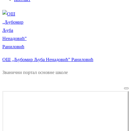
ОШ „Љубомир Љуба Ненадовић” Раниловић
Званични портал основне школе