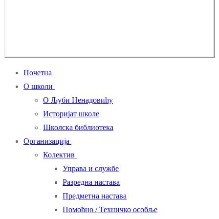
Почетна
О школи
О Љуби Ненадовићу
Историјат школе
Школска библиотека
Организација
Колектив
Управа и службе
Разредна настава
Предметна настава
Помоћно / Техничко особље