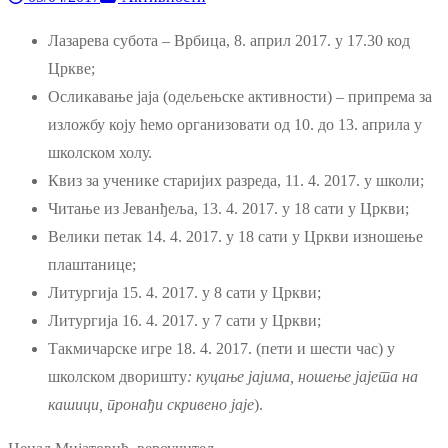
Лазарева субота – Врбица, 8. април 2017. у 17.30 код
Цркве;
Осликавање јаја (одељењске активности) – припрема за
изложбу коју ћемо организовати од 10. до 13. априла у
школском холу.
Квиз за ученике старијих разреда, 11. 4. 2017. у школи;
Читање из Јеванђеља, 13. 4. 2017. у 18 сати у Цркви;
Велики петак 14. 4. 2017. у 18 сати у Цркви изношење
плаштанице;
Литургија 15. 4. 2017. у 8 сати у Цркви;
Литургија 16. 4. 2017. у 7 сати у Цркви;
Такмичарске игре 18. 4. 2017. (пети и шести час) у
школском дворишту
: куцање јајима, ношење јајета на
кашици, пронађи скривено јаје
).