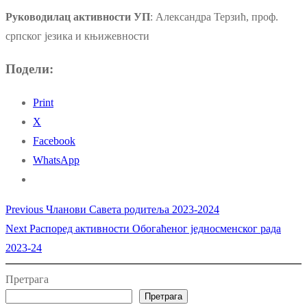
Руководилац активности УП
: Александра Терзић, проф.
српског језика и књижевности
Подели:
Print
X
Facebook
WhatsApp
Previous
Previous
Чланови Савета родитеља 2023-2024
Кретање
Next
post:
Next
Распоред активности Обогаћеног једносменског рада
чланка
post:
2023-24
Претрага
Претрага