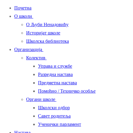
Почетна
О школи
О Љуби Ненадовићу
Историјат школе
Школска библиотека
Организација
Колектив
Управа и службе
Разредна настава
Предметна настава
Помоћно / Техничко особље
Органи школе
Школски одбор
Савет родитеља
Ученички парламент
Настава