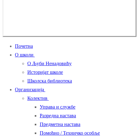
Почетна
О школи
О Љуби Ненадовићу
Историјат школе
Школска библиотека
Организација
Колектив
Управа и службе
Разредна настава
Предметна настава
Помоћно / Техничко особље