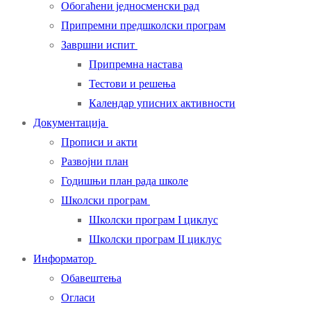
Обогаћени једносменски рад
Припремни предшколски програм
Завршни испит
Припремна настава
Тестови и решења
Календар уписних активности
Документација
Прописи и акти
Развојни план
Годишњи план рада школе
Школски програм
Школски програм I циклус
Школски програм II циклус
Информатор
Обавештења
Огласи