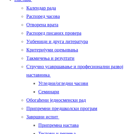
Календар рада
Распоред часова
Отворена врата
Распоред писаних провера
Уџбеници и друга литература
Критеријуми оцењивања
Такмичења и резултати
Стручно усавршавање и професионални развој
наставника
Угледни/огледни часови
Семинари
Обогаћени једносменски рад
Припремни предшколски програм
Завршни испит
Припремна настава
Тестови и решења