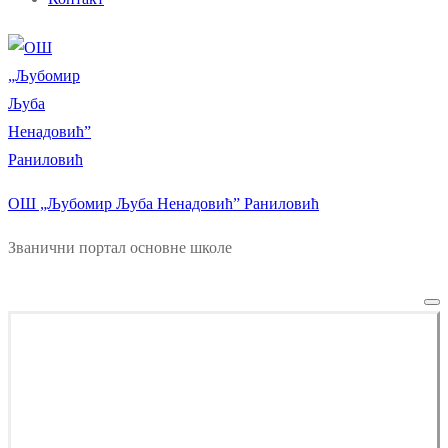
ОШ „Љубомир Љуба Ненадовић” Раниловић
Званични портал основне школе