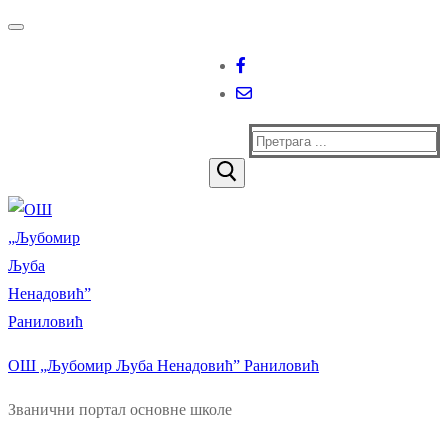
Прескочи
Изборник
Затворити
до
садржаја
Тражи
за:
ОШ „Љубомир Љуба Ненадовић” Раниловић
Званични портал основне школе