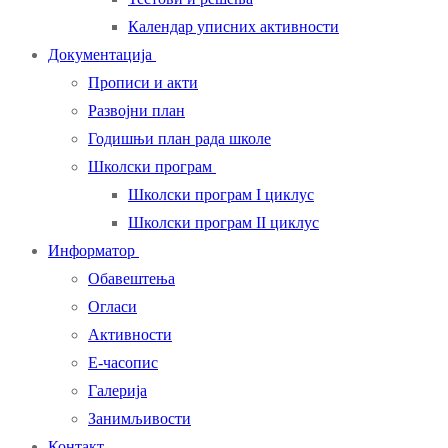
Календар уписних активности
Документација
Прописи и акти
Развојни план
Годишњи план рада школе
Школски програм
Школски програм I циклус
Школски програм II циклус
Информатор
Обавештења
Огласи
Активности
Е-часопис
Галерија
Занимљивости
Контакт