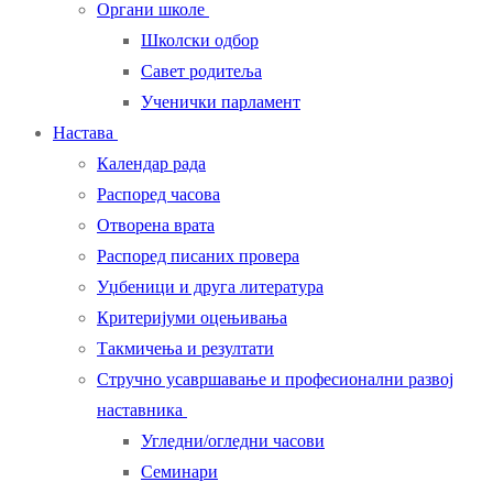
Органи школе
Школски одбор
Савет родитеља
Ученички парламент
Настава
Календар рада
Распоред часова
Отворена врата
Распоред писаних провера
Уџбеници и друга литература
Критеријуми оцењивања
Такмичења и резултати
Стручно усавршавање и професионални развој
наставника
Угледни/огледни часови
Семинари