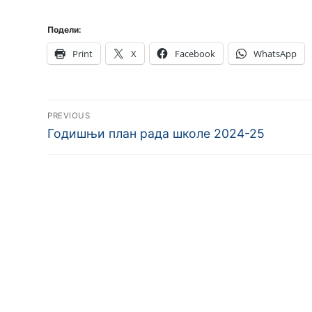
Подели:
Print
X
Facebook
WhatsApp
Кретање
PREVIOUS
чланка
Previous
Годишњи план рада школе 2024-25
post: