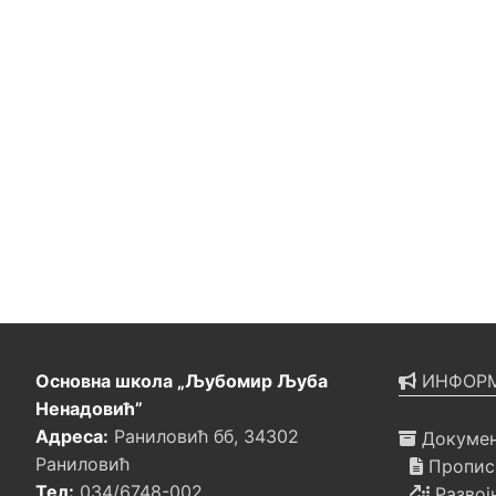
Основна школа „Љубомир Љуба
ИНФОРМ
Ненадовић”
Адреса:
Раниловић бб, 34302
Докумен
Раниловић
Прописи
Тел:
034/6748-002
Развој