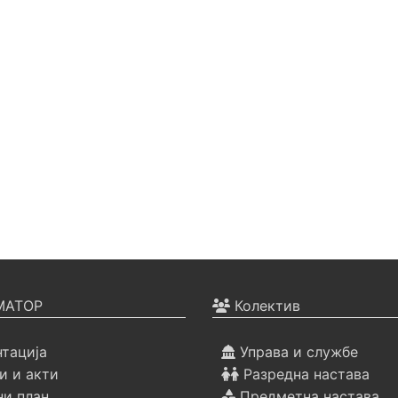
АТОР
Колектив
тација
Управа и службе
 и акти
Разредна настава
ни план
Предметна настава