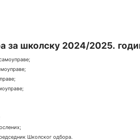
а за школску 2024/2025.
годи
 самоуправе;
амоуправе;
управе;
амоуправе;
;
послених;
председник Школског одбора.