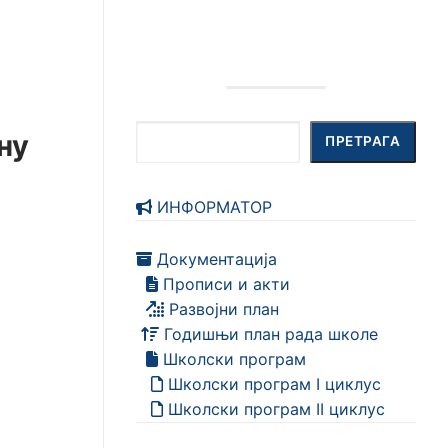
Претрага
ну
ПРЕТРАГА
ИНФОРМАТОР
Документација
Прописи и акти
Развојни план
Годишњи план рада школе
Школски програм
Школски програм I циклус
Школски програм II циклус