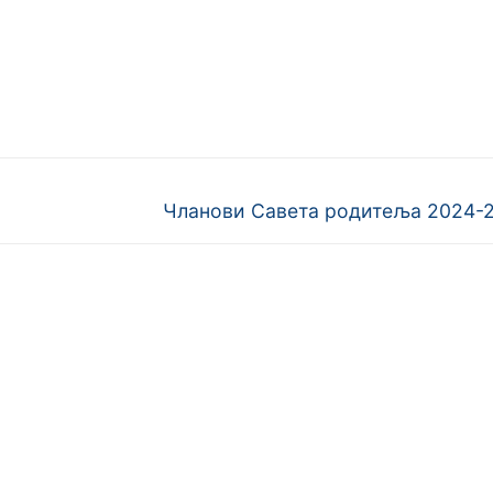
Next
Чланови Савета родитеља 2024-
post: