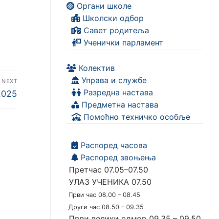
Органи школе
Школски одбор
Савет родитеља
Ученички парламент
Колектив
Управа и службе
NEXT
Разредна настава
2025
Предметна настава
Помоћно техничко особље
Распоред часова
Распоред звоњења
Претчас 07.05–07.50
УЛАЗ УЧЕНИКА 07.50
Први час 08.00 – 08.45
Други час 08.50 – 09.35
Први велики одмор 09.35 – 09.50