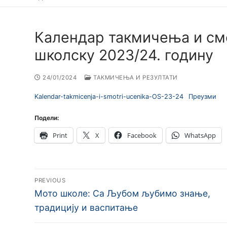
Календар такмичења и см
школску 2023/24. годину
24/01/2024
ТАКМИЧЕЊА И РЕЗУЛТАТИ
Kalendar-takmicenja-i-smotri-ucenika-OS-23-24
Преузми
Подели:
Print
X
Facebook
WhatsApp
Кретање
PREVIOUS
чланка
Previous
Мото школе: Са Љубом љубимо знање,
post:
традицију и васпитање