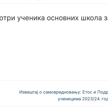
отри ученика основних школа з
Next
Извештај о самовредновању: Етос и Под
post:
ученицима 2023/24. го