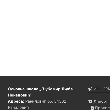
Основна школа „Љубомир Љуба
ИНФОРМ
Ненадовић”
Адреса:
Раниловић бб, 34302
Докумен
Раниловић
Прописи