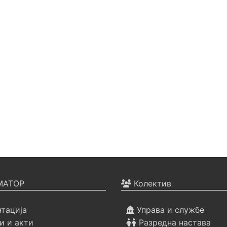
АТОР
Колектив
тација
Управа и службе
 и акти
Разредна настава