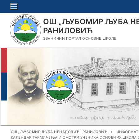
Прескочи
до
садржаја
ОШ „ЉУБОМИР ЉУБА Н
РАНИЛОВИЋ
ЗВАНИЧНИ ПОРТАЛ ОСНОВНЕ ШКОЛЕ
ОШ „ЉУБОМИР ЉУБА НЕНАДОВИЋ” РАНИЛОВИЋ
ИНФОРМАТ
КАЛЕНДАР ТАКМИЧЕЊА И СМОТРИ УЧЕНИКА ОСНОВНИХ ШКОЛА З