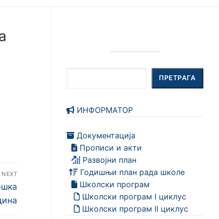
а
Претрага
ПРЕТРАГА
ИНФОРМАТОР
Документација
Прописи и акти
Развојни план
Годишњи план рада школе
NEXT
Школски програм
ршка
Школски програм I циклус
дина
Школски програм II циклус