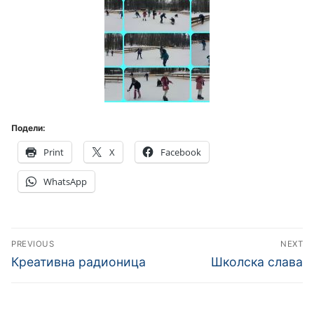
Подели:
Print
X
Facebook
WhatsApp
Кретање
PREVIOUS
NEXT
чланка
Previous
Next
Креативна радионица
Школска слава
post:
post: