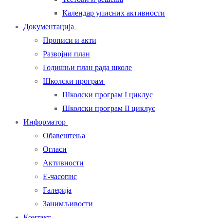
Календар уписних активности
Документација
Прописи и акти
Развојни план
Годишњи план рада школе
Школски програм
Школски програм I циклус
Школски програм II циклус
Информатор
Обавештења
Огласи
Активности
Е-часопис
Галерија
Занимљивости
Контакт