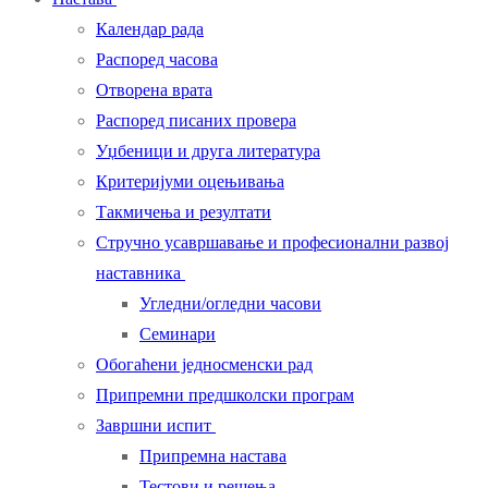
Календар рада
Распоред часова
Отворена врата
Распоред писаних провера
Уџбеници и друга литература
Критеријуми оцењивања
Такмичења и резултати
Стручно усавршавање и професионални развој
наставника
Угледни/огледни часови
Семинари
Обогаћени једносменски рад
Припремни предшколски програм
Завршни испит
Припремна настава
Тестови и решења