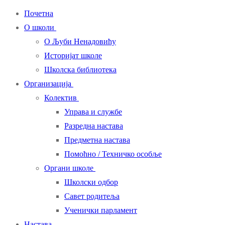
Почетна
О школи
О Љуби Ненадовићу
Историјат школе
Школска библиотека
Организација
Колектив
Управа и службе
Разредна настава
Предметна настава
Помоћно / Техничко особље
Органи школе
Школски одбор
Савет родитеља
Ученички парламент
Настава