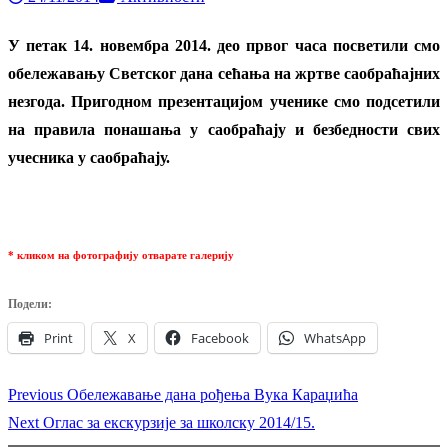
У петак 14. новембра 2014. део првог часа посветили смо
обележавању Светског дана сећања на жртве саобраћајних
незгода. Пригодном презентацијом ученике смо подсетили
на правила понашања у саобраћају и безбедности свих
учесника у саобраћају.
* кликом на фотографију отварате галерију
Подели:
Print
X
Facebook
WhatsApp
Previous
Previous
Обележавање дана рођења Вука Караџића
Кретање
Next
post:
Next
Оглас за екскурзије за школску 2014/15.
чланка