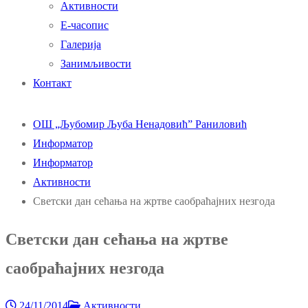
Активности
Е-часопис
Галерија
Занимљивости
Контакт
ОШ „Љубомир Љуба Ненадовић” Раниловић
Информатор
Информатор
Активности
Светски дан сећања на жртве саобраћајних незгода
Светски дан сећања на жртве
саобраћајних незгода
24/11/2014
Активности