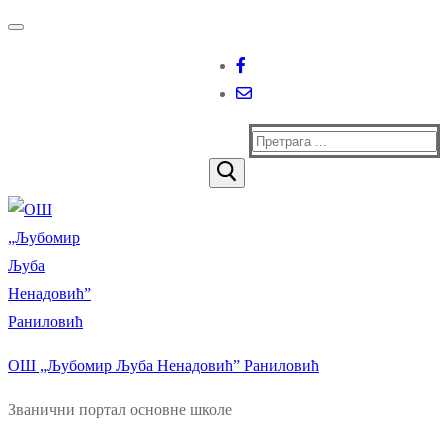
Прескочи
Изборник
Затворити
до
садржаја
Тражи
за:
ОШ „Љубомир Љуба Ненадовић” Раниловић
Званични портал основне школе