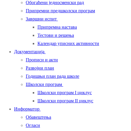
Обогаћени једносменски рад
Припремни предшколски програм
Завршни испит
Припремна настава
Тестови и решења
Календар уписних активности
Документација
Прописи и акти
Развојни план
Годишњи план рада школе
Школски програм
Школски програм I циклус
Школски програм II циклус
Информатор
Обавештења
Огласи