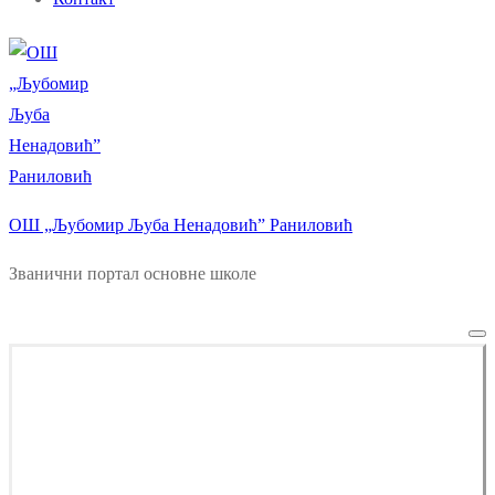
ОШ „Љубомир Љуба Ненадовић” Раниловић
Званични портал основне школе