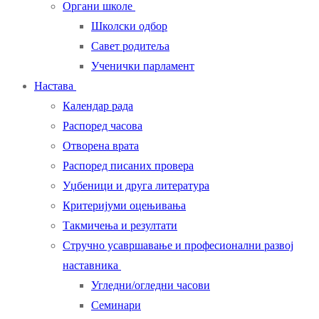
Органи школе
Школски одбор
Савет родитеља
Ученички парламент
Настава
Календар рада
Распоред часова
Отворена врата
Распоред писаних провера
Уџбеници и друга литература
Критеријуми оцењивања
Такмичења и резултати
Стручно усавршавање и професионални развој
наставника
Угледни/огледни часови
Семинари