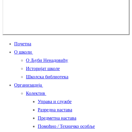
Почетна
О школи
О Љуби Ненадовићу
Историјат школе
Школска библиотека
Организација
Колектив
Управа и службе
Разредна настава
Предметна настава
Помоћно / Техничко особље