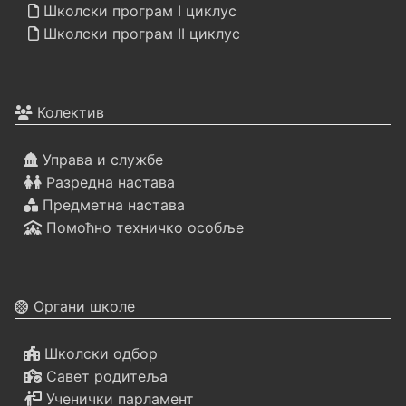
Школски програм I циклус
Школски програм II циклус
Колектив
Управа и службе
Разредна настава
Предметна настава
Помоћно техничко особље
Органи школе
Школски одбор
Савет родитеља
Ученички парламент