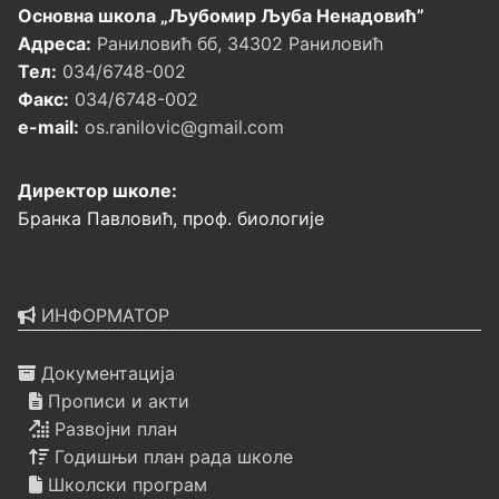
Основна школа „Љубомир Љуба Ненадовић”
Адреса:
Раниловић бб, 34302 Раниловић
Тел:
034/6748-002
Факс:
034/6748-002
e-mail:
os.ranilovic@gmail.com
Директор школе:
Бранка Павловић, проф. биологије
ИНФОРМАТОР
Документација
Прописи и акти
Развојни план
Годишњи план рада школе
Школски програм