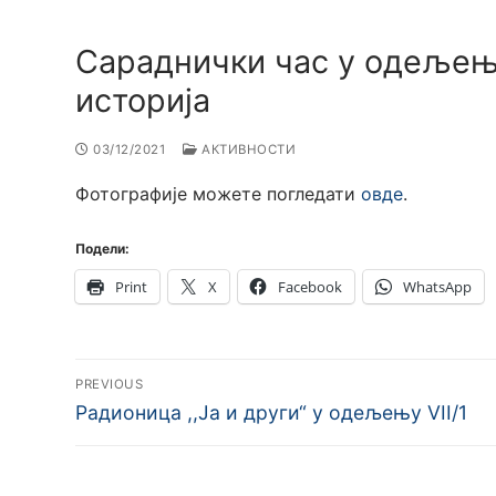
Сараднички час у одељењу 
историја
03/12/2021
АКТИВНОСТИ
Фотографије можете погледати
овде
.
Подели:
Print
X
Facebook
WhatsApp
Кретање
PREVIOUS
чланка
Previous
Радионица ,,Ја и други“ у одељењу VII/1
post: