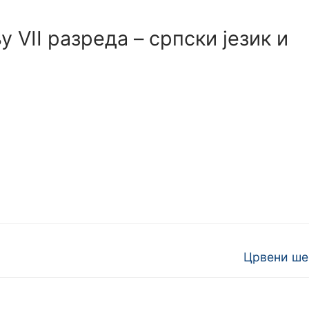
VII разреда – српски језик и
Next
Црвени ш
post: