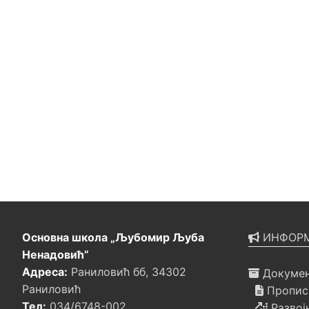
Основна школа „Љубомир Љуба
ИНФОРМ
Ненадовић”
Адреса:
Раниловић бб, 34302
Докумен
Раниловић
Прописи
Тел:
034/6748-002
Развој