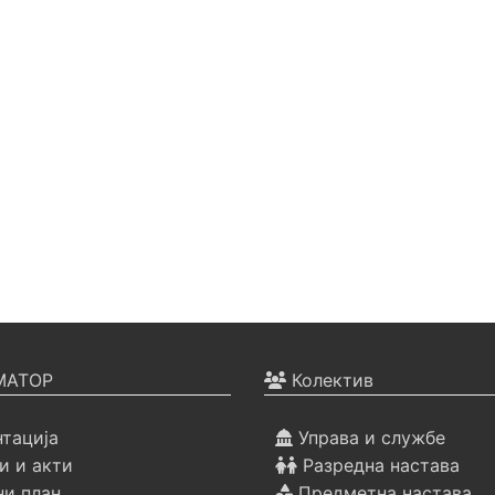
АТОР
Колектив
тација
Управа и службе
 и акти
Разредна настава
ни план
Предметна настава