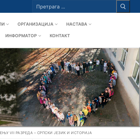
Тражи
за:
ЛИ
ОРГАНИЗАЦИЈА
НАСТАВА
ИНФОРМАТОР
КОНТАКТ
ЊУ VII РАЗРЕДА – СРПСКИ ЈЕЗИК И ИСТОРИЈА