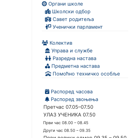
Органи школе
Школски одбор
Савет родитеља
Ученички парламент
Колектив
Управа и службе
Разредна настава
Предметна настава
Помоћно техничко особље
Распоред часова
Распоред звоњења
Претчас 07.05–07.50
УЛАЗ УЧЕНИКА 07.50
Први час 08.00 – 08.45
Други час 08.50 – 09.35
Први велики одмор 09.35 – 09.50