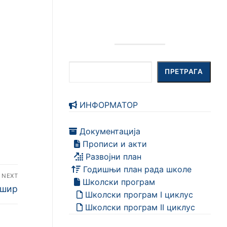
Претрага
ПРЕТРАГА
ИНФОРМАТОР
Документација
Прописи и акти
Развојни план
Годишњи план рада школе
NEXT
Школски програм
ешир
Школски програм I циклус
Школски програм II циклус