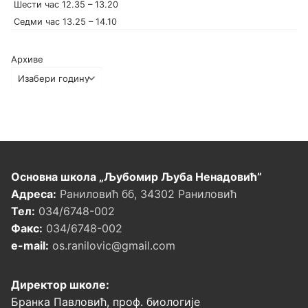
Шести час 12.35 – 13.20
Седми час 13.25 – 14.10
Архиве
Основна школа „Љубомир Љуба Ненадовић”
Адреса:
Раниловић бб, 34302 Раниловић
Тел:
034/6748-002
Факс:
034/6748-002
e-mail:
os.ranilovic@gmail.com
Директор школе:
Бранка Павловић, проф. биологије