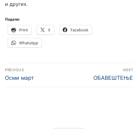
и других.
Подели:
Print
X
Facebook
WhatsApp
Кретање
PREVIOUS
NEXT
чланка
Previous
Next
Осми март
ОБАВЕШТЕЊЕ
post:
post: