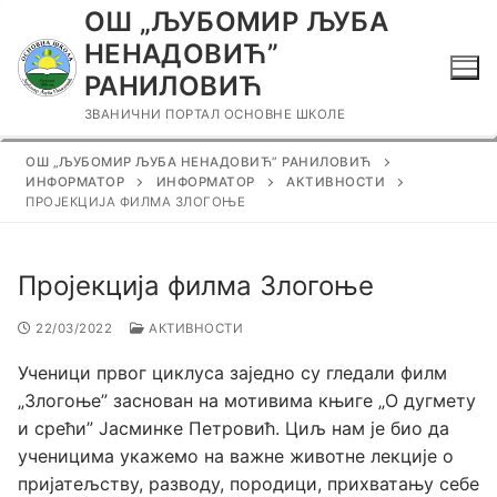
Прескочи
ОШ „ЉУБОМИР ЉУБА
до
НЕНАДОВИЋ”
садржаја
РАНИЛОВИЋ
ЗВАНИЧНИ ПОРТАЛ ОСНОВНЕ ШКОЛЕ
ОШ „ЉУБОМИР ЉУБА НЕНАДОВИЋ” РАНИЛОВИЋ
ИНФОРМАТОР
ИНФОРМАТОР
АКТИВНОСТИ
ПРОЈЕКЦИЈА ФИЛМА ЗЛОГОЊЕ
Пројекција филма Злогоње
22/03/2022
АКТИВНОСТИ
Ученици првог циклуса заједно су гледали филм
„Злогоње” заснован на мотивима књиге „О дугмету
и срећи” Јасминке Петровић. Циљ нам је био да
ученицима укажемо на важне животне лекције о
пријатељству, разводу, породици, прихватању себе