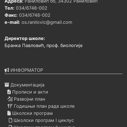
Адреса:
Раниловић бб, 34302 Раниловић
Тел:
034/6748-002
Факс:
034/6748-002
e-mail:
os.ranilovic@gmail.com
Директор школе:
Бранка Павловић, проф. биологије
ИНФОРМАТОР
Документација
Прописи и акти
Развојни план
Годишњи план рада школе
Школски програм
Школски програм I циклус