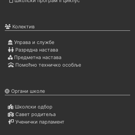
Школски програм II циклус
Колектив
Управа и службе
Разредна настава
Предметна настава
Помоћно техничко особље
Органи школе
Школски одбор
Савет родитеља
Ученички парламент