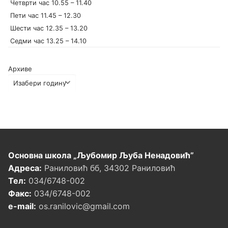
Четврти час 10.55 – 11.40
Пети час 11.45 – 12.30
Шести час 12.35 – 13.20
Седми час 13.25 – 14.10
Архиве
Основна школа „Љубомир Љуба Ненадовић”
Адреса:
Раниловић бб, 34302 Раниловић
Тел:
034/6748-002
Факс:
034/6748-002
e-mail:
os.ranilovic@gmail.com