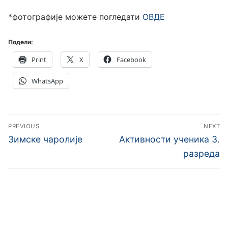
*фотографије можете погледати
ОВДЕ
Подели:
Print
X
Facebook
WhatsApp
Кретање
PREVIOUS
NEXT
чланка
Previous
Next
Зимске чаролије
Активности ученика 3.
post:
post:
разреда