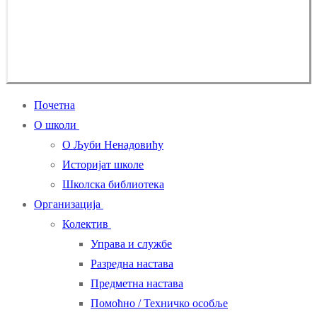
Почетна
О школи
О Љуби Ненадовићу
Историјат школе
Школска библиотека
Организација
Колектив
Управа и службе
Разредна настава
Предметна настава
Помоћно / Техничко особље