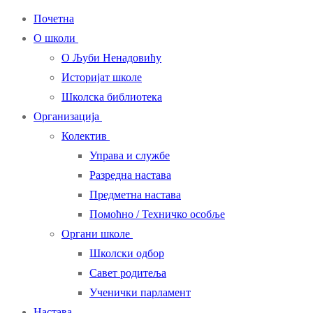
Почетна
О школи
О Љуби Ненадовићу
Историјат школе
Школска библиотека
Организација
Колектив
Управа и службе
Разредна настава
Предметна настава
Помоћно / Техничко особље
Органи школе
Школски одбор
Савет родитеља
Ученички парламент
Настава