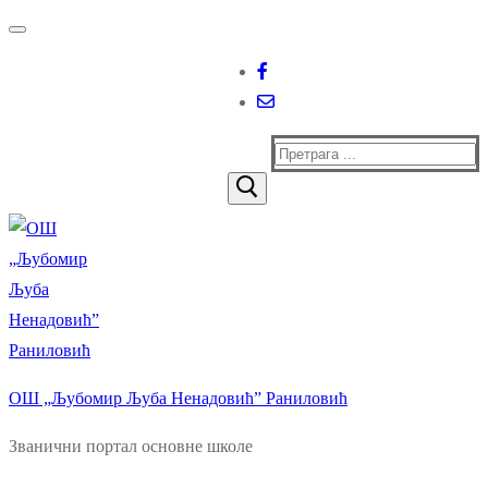
Прескочи
Изборник
Затворити
до
садржаја
Тражи
за:
ОШ „Љубомир Љуба Ненадовић” Раниловић
Званични портал основне школе