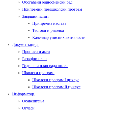
Обогаћени једносменски рад
Припремни предшколски програм
Завршни испит
Припремна настава
Тестови и решења
Календар уписних активности
Документација
Прописи и акти
Развојни план
Годишњи план рада школе
Школски програм
Школски програм I циклус
Школски програм II циклус
Информатор
Обавештења
Огласи