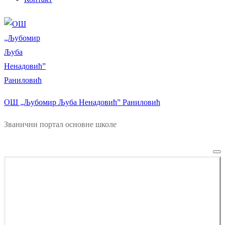
ОШ „Љубомир Љуба Ненадовић” Раниловић
Званични портал основне школе