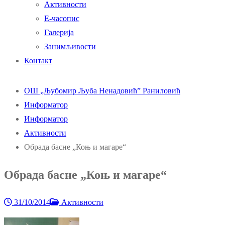
Активности
Е-часопис
Галерија
Занимљивости
Контакт
ОШ „Љубомир Љуба Ненадовић” Раниловић
Информатор
Информатор
Активности
Обрада басне „Коњ и магаре“
Обрада басне „Коњ и магаре“
31/10/2014
Активности