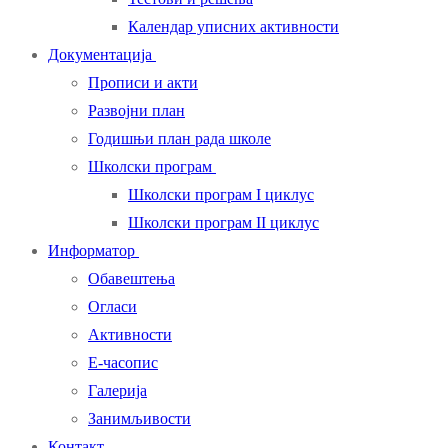
Календар уписних активности
Документација
Прописи и акти
Развојни план
Годишњи план рада школе
Школски програм
Школски програм I циклус
Школски програм II циклус
Информатор
Обавештења
Огласи
Активности
Е-часопис
Галерија
Занимљивости
Контакт