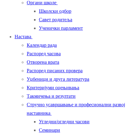
Органи школе
Школски одбор
Савет родитеља
Ученички парламент
Настава
Календар рада
Распоред часова
Отворена врата
Распоред писаних провера
Уџбеници и друга литература
Критеријуми оцењивања
Такмичења и резултати
Стручно усавршавање и професионални развој
наставника
Угледни/огледни часови
Семинари