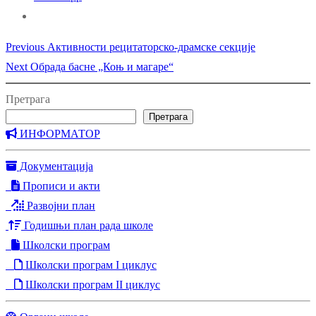
Previous
Previous
Активности рецитаторско-драмске секције
Кретање
Next
post:
Next
Обрада басне „Коњ и магаре“
чланка
post:
Претрага
Претрага
ИНФОРМАТОР
Документација
Прописи и акти
Развојни план
Годишњи план рада школе
Школски програм
Школски програм I циклус
Школски програм II циклус