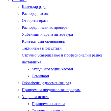
Календар рада
Распоред часова
Отворена врата
Распоред писаних провера
Уџбеници и друга литература
Критеријуми оцењивања
Такмичења и резултати
Стручно усавршавање и професионални развој
наставника
Угледни/огледни часови
Семинари
Обогаћени једносменски рад
Припремни предшколски програм
Завршни испит
Припремна настава
Тестови и решења