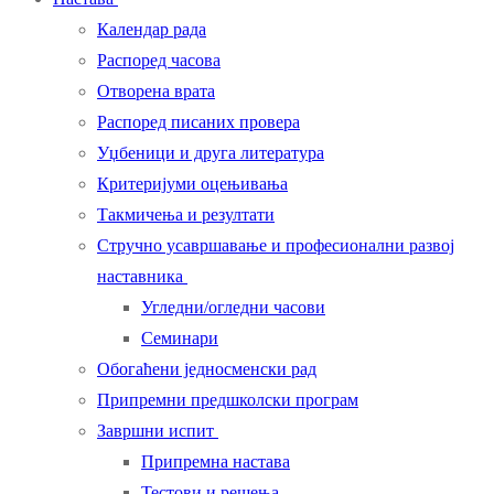
Календар рада
Распоред часова
Отворена врата
Распоред писаних провера
Уџбеници и друга литература
Критеријуми оцењивања
Такмичења и резултати
Стручно усавршавање и професионални развој
наставника
Угледни/огледни часови
Семинари
Обогаћени једносменски рад
Припремни предшколски програм
Завршни испит
Припремна настава
Тестови и решења