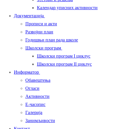
Календар уписних активности
Документација
Прописи и акти
Развојни план
Годишњи план рада школе
Школски програм
Школски програм I циклус
Школски програм II циклус
Информатор
Обавештења
Огласи
Активности
Е-часопис
Галерија
Занимљивости
Контакт