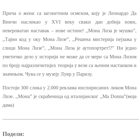
Прича о жени са загонетним осмехом, коју је Леонардо Да
Винчи насликао у XVI веку сваки дан добија нови,
невероватан наставак ‒ нове истине! ,,Мона Лиза је мушко”,
,,Тајни код у оку Мона Лизе”, ,,Решена мистерија пејзажа у
слици Мона Лизе”, ,,Мона Лиза је аутопортрет!?” Ни једно
уметичко дело у историји не може да се мери са Мона Лизом
по броју најразличитијих теорија у вези са њеним настанком и
значењем. Чува се у музеју Лувр у Паризу.
Постоји 300 слика у 2.000 реклама инспирисаних ликом Мона
Лизе. ,,Мона” је скраћеница од италијанског ,,Ma Donna”(моја
дама)
———————————————————————————
Подели: