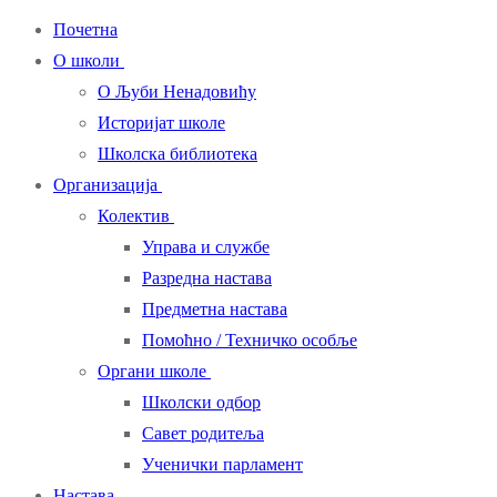
Почетна
О школи
О Љуби Ненадовићу
Историјат школе
Школска библиотека
Организација
Колектив
Управа и службе
Разредна настава
Предметна настава
Помоћно / Техничко особље
Органи школе
Школски одбор
Савет родитеља
Ученички парламент
Настава