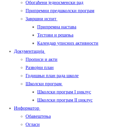
Обогаћени једносменски рад
Припремни предшколски програм
Завршни испит
Припремна настава
Тестови и решења
Календар уписних активности
Документација
Прописи и акти
Развојни план
Годишњи план рада школе
Школски програм
Школски програм I циклус
Школски програм II циклус
Информатор
Обавештења
Огласи