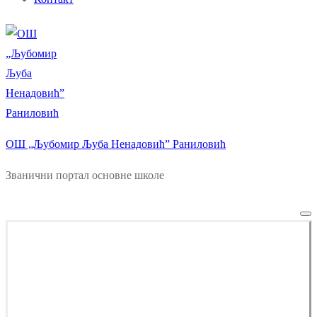
ОШ „Љубомир Љуба Ненадовић” Раниловић
Званични портал основне школе