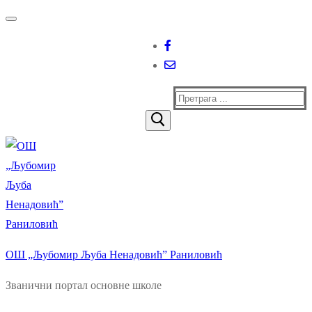
Прескочи
Изборник
Затворити
до
садржаја
Тражи
за:
ОШ „Љубомир Љуба Ненадовић” Раниловић
Званични портал основне школе