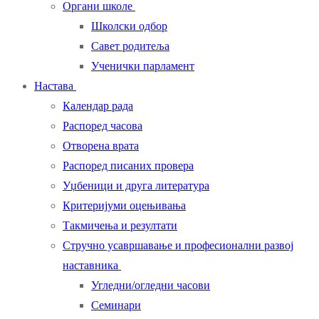
Органи школе
Школски одбор
Савет родитеља
Ученички парламент
Настава
Календар рада
Распоред часова
Отворена врата
Распоред писаних провера
Уџбеници и друга литература
Критеријуми оцењивања
Такмичења и резултати
Стручно усавршавање и професионални развој
наставника
Угледни/огледни часови
Семинари