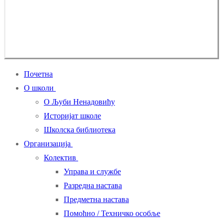
Почетна
О школи
О Љуби Ненадовићу
Историјат школе
Школска библиотека
Организација
Колектив
Управа и службе
Разредна настава
Предметна настава
Помоћно / Техничко особље