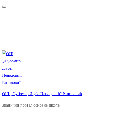
Прескочи
Изборник
Затворити
до
садржаја
ОШ „Љубомир Љуба Ненадовић” Раниловић
Званични портал основне школе