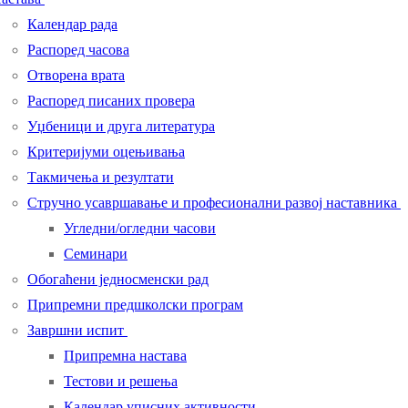
Календар рада
Распоред часова
Отворена врата
Распоред писаних провера
Уџбеници и друга литература
Критеријуми оцењивања
Такмичења и резултати
Стручно усавршавање и професионални развој наставника
Угледни/огледни часови
Семинари
Обогаћени једносменски рад
Припремни предшколски програм
Завршни испит
Припремна настава
Тестови и решења
Календар уписних активности