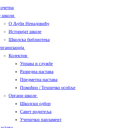
очетна
 школи
О Љуби Ненадовићу
Историјат школе
Школска библиотека
рганизација
Колектив
Управа и службе
Разредна настава
Предметна настава
Помоћно / Техничко особље
Органи школе
Школски одбор
Савет родитеља
Ученички парламент
астава