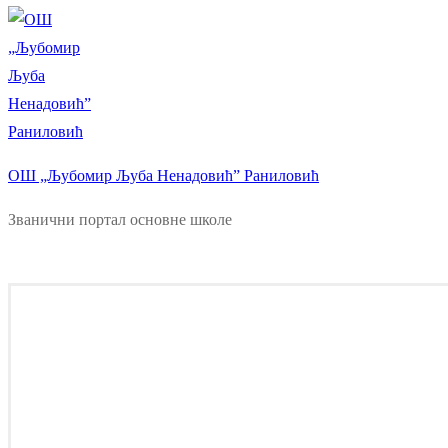
ОШ „Љубомир Љуба Ненадовић” Раниловић
Званични портал основне школе