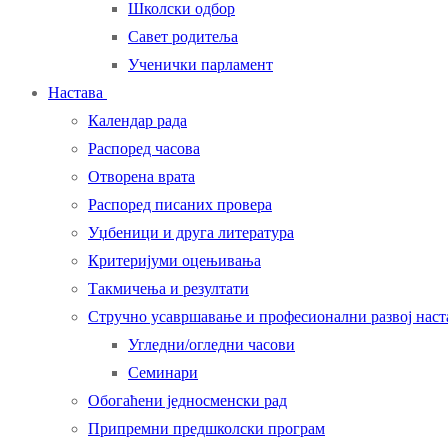
Школски одбор
Савет родитеља
Ученички парламент
Настава
Календар рада
Распоред часова
Отворена врата
Распоред писаних провера
Уџбеници и друга литература
Критеријуми оцењивања
Такмичења и резултати
Стручно усавршавање и професионални развој нас
Угледни/огледни часови
Семинари
Обогаћени једносменски рад
Припремни предшколски програм