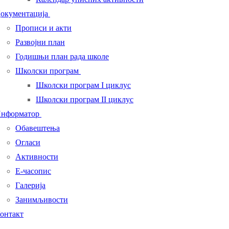
окументација
Прописи и акти
Развојни план
Годишњи план рада школе
Школски програм
Школски програм I циклус
Школски програм II циклус
нформатор
Обавештења
Огласи
Активности
Е-часопис
Галерија
Занимљивости
онтакт