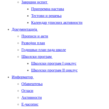
Завршни испит
Припремна настава
Тестови и решења
Календар уписних активности
Документација
Прописи и акти
Развојни план
Годишњи план рада школе
Школски програм
Школски програм I циклус
Школски програм II циклус
Информатор
Обавештења
Огласи
Активности
Е-часопис