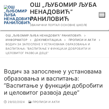
Прескочи
ОШ „ЉУБОМИР ЉУБА
до
НЕНАДОВИЋ”
садржаја
РАНИЛОВИЋ
ЗВАНИЧНИ ПОРТАЛ ОСНОВНЕ ШКОЛЕ
ОШ „ЉУБОМИР ЉУБА НЕНАДОВИЋ” РАНИЛОВИЋ
ИНФОРМАТОР
ДОКУМЕНТАЦИЈА
ПРОПИСИ И АКТИ
ВОДИЧ ЗА ЗАПОСЛЕНЕ У УСТАНОВАМА ОБРАЗОВАЊА И
ВАСПИТАЊА: ”ВАСПИТАЊЕ У ФУНКЦИЈИ ДОБРОБИТИ И
ЦЕЛОВИТОГ РАЗВОЈА ДЕЦЕ”
Водич за запослене у установама
образовања и васпитања:
”Васпитање у функцији добробити
и целовитог развоја деце”
29/02/2024
ПРОПИСИ И АКТИ