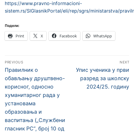
https://www.pravno-informacioni-
sistem.rs/SlGlasnikPortal/eli/rep/sgrs/ministarstva/pravi
Подели:
Print
X
Facebook
WhatsApp
Кретање
PREVIOUS
NEXT
чланка
Previous
Next
Правилник о
Упис ученика у први
post:
post:
обављању друштвено-
разред за школску
корисног, односно
2024/25. годину
хуманитарног рада у
установама
образовања и
васпитања („Службени
гласник РС“, број 10 од