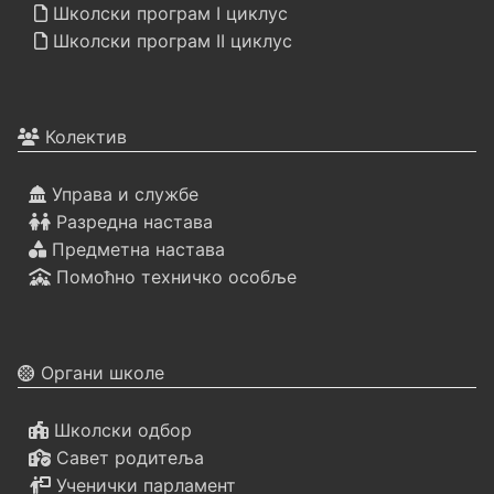
Школски програм I циклус
Школски програм II циклус
Колектив
Управа и службе
Разредна настава
Предметна настава
Помоћно техничко особље
Органи школе
Школски одбор
Савет родитеља
Ученички парламент