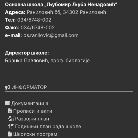
Основна школа „Љубомир Љуба Ненадовић”
Адреса:
Раниловић бб, 34302 Раниловић
Тел:
034/6748-002
Факс:
034/6748-002
e-mail:
os.ranilovic@gmail.com
Директор школе:
Бранка Павловић, проф. биологије
ИНФОРМАТОР
Документација
Прописи и акти
Развојни план
Годишњи план рада школе
Школски програм