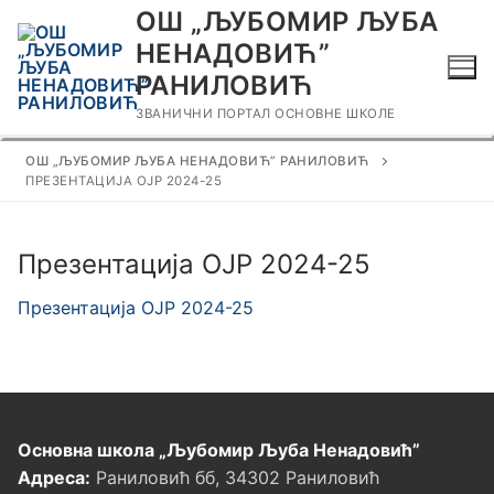
Прескочи
ОШ „ЉУБОМИР ЉУБА
до
НЕНАДОВИЋ”
садржаја
РАНИЛОВИЋ
ЗВАНИЧНИ ПОРТАЛ ОСНОВНЕ ШКОЛЕ
ОШ „ЉУБОМИР ЉУБА НЕНАДОВИЋ” РАНИЛОВИЋ
ПРЕЗЕНТАЦИЈА ОЈР 2024-25
Презентација ОЈР 2024-25
Презентација ОЈР 2024-25
Основна школа „Љубомир Љуба Ненадовић”
Адреса:
Раниловић бб, 34302 Раниловић