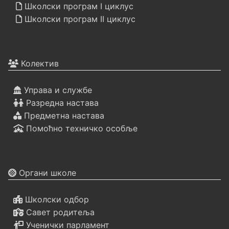
Школски програм I циклус
Школски програм II циклус
Колектив
Управа и службе
Разредна настава
Предметна настава
Помоћно техничко особље
Органи школе
Школски одбор
Савет родитеља
Ученички парламент