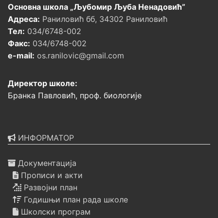
Основна школа „Љубомир Љуба Ненадовић”
Адреса:
Раниловић бб, 34302 Раниловић
Тел:
034/6748-002
Факс:
034/6748-002
e-mail:
os.ranilovic@gmail.com
Директор школе:
Бранка Павловић, проф. биологије
ИНФОРМАТОР
Документација
Прописи и акти
Развојни план
Годишњи план рада школе
Школски програм