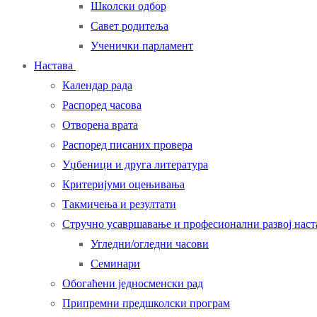
Школски одбор
Савет родитеља
Ученички парламент
Настава
Календар рада
Распоред часова
Отворена врата
Распоред писаних провера
Уџбеници и друга литература
Критеријуми оцењивања
Такмичења и резултати
Стручно усавршавање и професионални развој нас
Угледни/огледни часови
Семинари
Обогаћени једносменски рад
Припремни предшколски програм