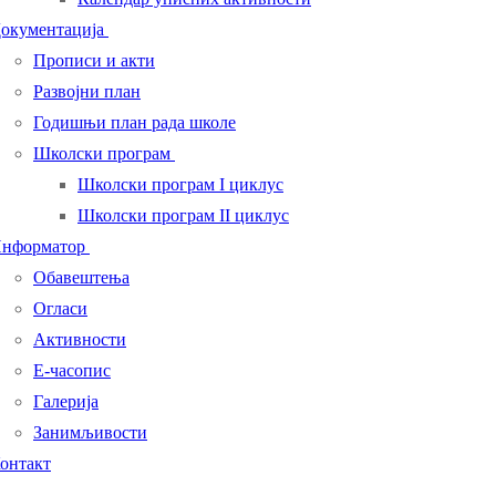
окументација
Прописи и акти
Развојни план
Годишњи план рада школе
Школски програм
Школски програм I циклус
Школски програм II циклус
нформатор
Обавештења
Огласи
Активности
Е-часопис
Галерија
Занимљивости
онтакт