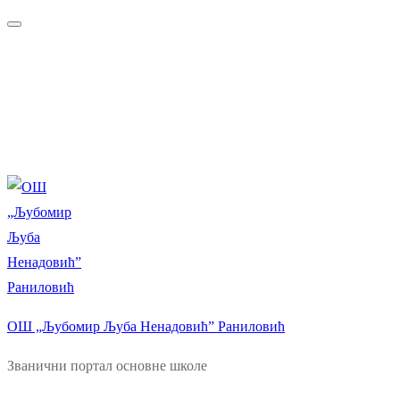
Прескочи
Изборник
Затворити
до
садржаја
ОШ „Љубомир Љуба Ненадовић” Раниловић
Званични портал основне школе