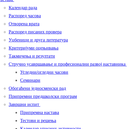
Календар рада
Распоред часова
Отворена врата
Распоред писаних провера
Уџбеници и друга литература
Критеријуми оцењивања
Такмичења и резултати
Стручно усавршавање и професионални развој наставника
Угледни/огледни часови
Семинари
Обогаћени једносменски рад
Припремни предшколски програм
Завршни испит
Припремна настава
Тестови и решења
Календар уписних активности