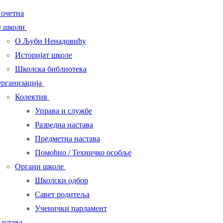
очетна
 школи
О Љуби Ненадовићу
Историјат школе
Школска библиотека
рганизација
Колектив
Управа и службе
Разредна настава
Предметна настава
Помоћно / Техничко особље
Органи школе
Школски одбор
Савет родитеља
Ученички парламент
астава