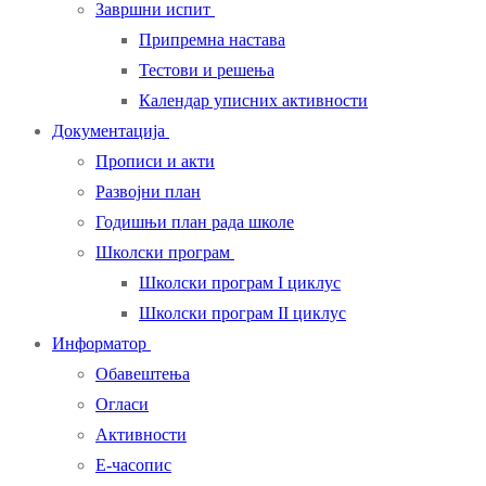
Завршни испит
Припремна настава
Тестови и решења
Календар уписних активности
Документација
Прописи и акти
Развојни план
Годишњи план рада школе
Школски програм
Школски програм I циклус
Школски програм II циклус
Информатор
Обавештења
Огласи
Активности
Е-часопис