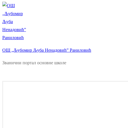
ОШ „Љубомир Љуба Ненадовић” Раниловић
Званични портал основне школе