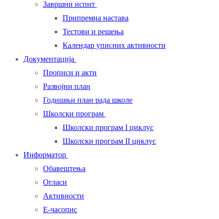
Завршни испит
Припремна настава
Тестови и решења
Календар уписних активности
Документација
Прописи и акти
Развојни план
Годишњи план рада школе
Школски програм
Школски програм I циклус
Школски програм II циклус
Информатор
Обавештења
Огласи
Активности
Е-часопис