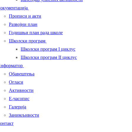
окументација
Прописи и акти
Развојни план
Годишњи план рада школе
Школски програм
Школски програм I циклус
Школски програм II циклус
нформатор
Обавештења
Огласи
Активности
Е-часопис
Галерија
Занимљивости
онтакт