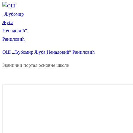
ОШ „Љубомир Љуба Ненадовић” Раниловић
Званични портал основне школе