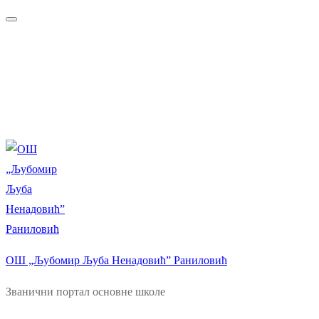
Прескочи
Изборник
Затворити
до
садржаја
ОШ „Љубомир Љуба Ненадовић” Раниловић
Званични портал основне школе