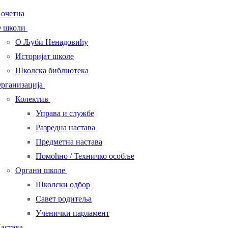
очетна
 школи
О Љуби Ненадовићу
Историјат школе
Школска библиотека
рганизација
Колектив
Управа и службе
Разредна настава
Предметна настава
Помоћно / Техничко особље
Органи школе
Школски одбор
Савет родитеља
Ученички парламент
астава