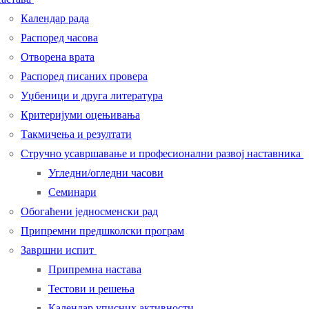
Календар рада
Распоред часова
Отворена врата
Распоред писаних провера
Уџбеници и друга литература
Критеријуми оцењивања
Такмичења и резултати
Стручно усавршавање и професионални развој наставника
Угледни/огледни часови
Семинари
Обогаћени једносменски рад
Припремни предшколски програм
Завршни испит
Припремна настава
Тестови и решења
Календар уписних активности