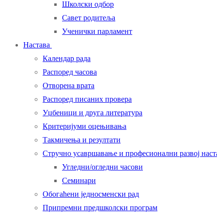
Школски одбор
Савет родитеља
Ученички парламент
Настава
Календар рада
Распоред часова
Отворена врата
Распоред писаних провера
Уџбеници и друга литература
Критеријуми оцењивања
Такмичења и резултати
Стручно усавршавање и професионални развој нас
Угледни/огледни часови
Семинари
Обогаћени једносменски рад
Припремни предшколски програм