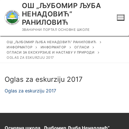
Прескочи
ОШ „ЉУБОМИР ЉУБА
до
НЕНАДОВИЋ”
садржаја
РАНИЛОВИЋ
ЗВАНИЧНИ ПОРТАЛ ОСНОВНЕ ШКОЛЕ
ОШ „ЉУБОМИР ЉУБА НЕНАДОВИЋ” РАНИЛОВИЋ
ИНФОРМАТОР
ИНФОРМАТОР
ОГЛАСИ
ОГЛАСИ ЗА ЕКСКУРЗИЈЕ И НАСТАВУ У ПРИРОДИ
OGLAS ZA ESKURZIJU 2017
Oglas za eskurziju 2017
Oglas za eskurziju 2017
Основна школа „Љубомир Љуба Ненадовић”