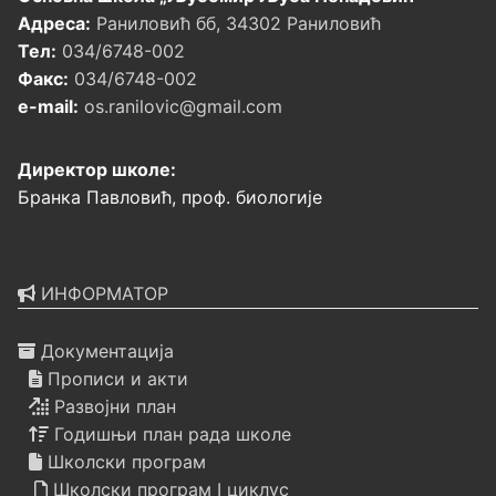
Адреса:
Раниловић бб, 34302 Раниловић
Тел:
034/6748-002
Факс:
034/6748-002
e-mail:
os.ranilovic@gmail.com
Директор школе:
Бранка Павловић, проф. биологије
ИНФОРМАТОР
Документација
Прописи и акти
Развојни план
Годишњи план рада школе
Школски програм
Школски програм I циклус