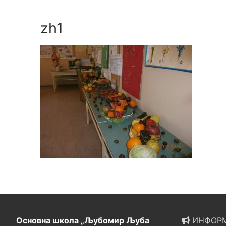
zh1
Основна школа „Љубомир Љуба
ИНФОРМ