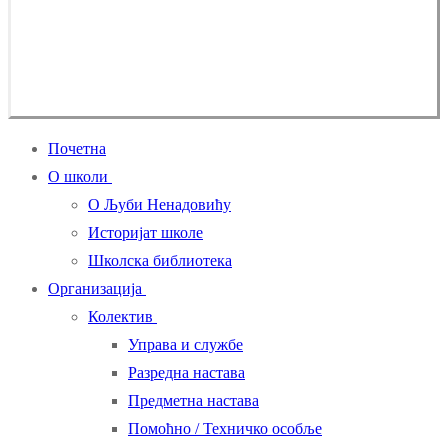
Почетна
О школи
О Љуби Ненадовићу
Историјат школе
Школска библиотека
Организација
Колектив
Управа и службе
Разредна настава
Предметна настава
Помоћно / Техничко особље