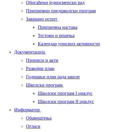
Обогаћени једносменски рад
Припремни предшколски програм
Завршни испит
Припремна настава
Тестови и решења
Календар уписних активности
Документација
Прописи и акти
Развојни план
Годишњи план рада школе
Школски програм
Школски програм I циклус
Школски програм II циклус
Информатор
Обавештења
Огласи