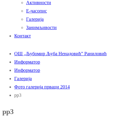
Активности
Е-часопис
Галерија
Занимљивости
Контакт
ОШ „Љубомир Љуба Ненадовић” Раниловић
Информатор
Информатор
Галерија
Фото галерија прваци 2014
pp3
pp3