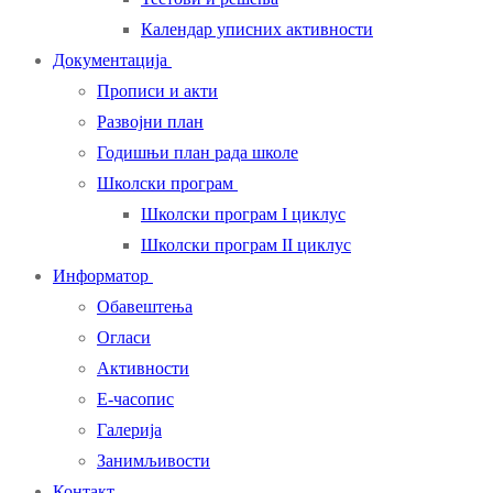
Календар уписних активности
Документација
Прописи и акти
Развојни план
Годишњи план рада школе
Школски програм
Школски програм I циклус
Школски програм II циклус
Информатор
Обавештења
Огласи
Активности
Е-часопис
Галерија
Занимљивости
Контакт