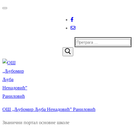
Прескочи
Изборник
Затворити
до
садржаја
Тражи
за:
ОШ „Љубомир Љуба Ненадовић” Раниловић
Званични портал основне школе