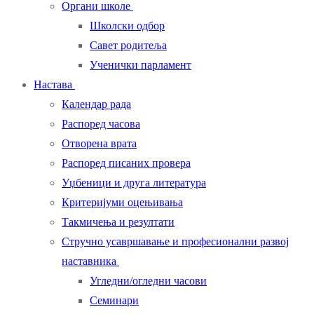
Органи школе
Школски одбор
Савет родитеља
Ученички парламент
Настава
Календар рада
Распоред часова
Отворена врата
Распоред писаних провера
Уџбеници и друга литература
Критеријуми оцењивања
Такмичења и резултати
Стручно усавршавање и професионални развој
наставника
Угледни/огледни часови
Семинари