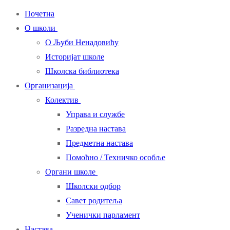
Почетна
О школи
О Љуби Ненадовићу
Историјат школе
Школска библиотека
Организација
Колектив
Управа и службе
Разредна настава
Предметна настава
Помоћно / Техничко особље
Органи школе
Школски одбор
Савет родитеља
Ученички парламент
Настава