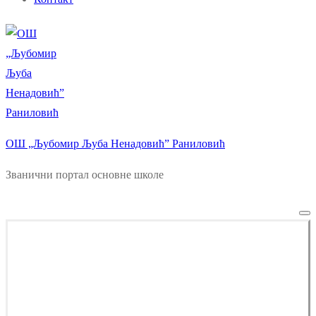
ОШ „Љубомир Љуба Ненадовић” Раниловић
Званични портал основне школе