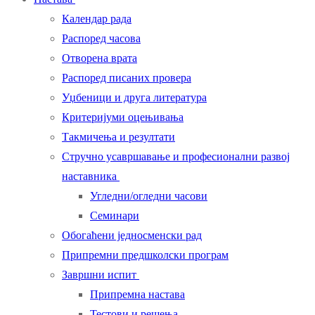
Календар рада
Распоред часова
Отворена врата
Распоред писаних провера
Уџбеници и друга литература
Критеријуми оцењивања
Такмичења и резултати
Стручно усавршавање и професионални развој
наставника
Угледни/огледни часови
Семинари
Обогаћени једносменски рад
Припремни предшколски програм
Завршни испит
Припремна настава
Тестови и решења