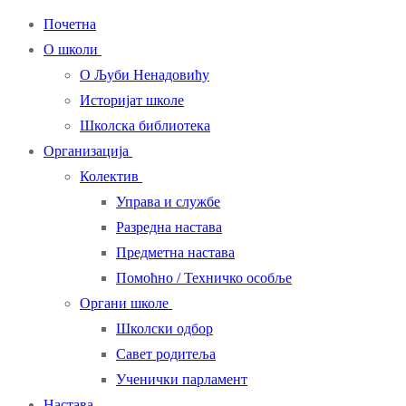
Почетна
О школи
О Љуби Ненадовићу
Историјат школе
Школска библиотека
Организација
Колектив
Управа и службе
Разредна настава
Предметна настава
Помоћно / Техничко особље
Органи школе
Школски одбор
Савет родитеља
Ученички парламент
Настава