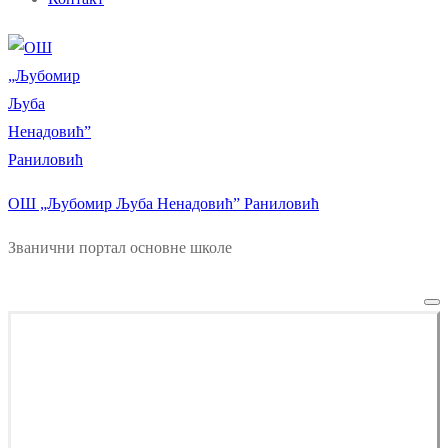
ОШ „Љубомир Љуба Ненадовић” Раниловић
Званични портал основне школе