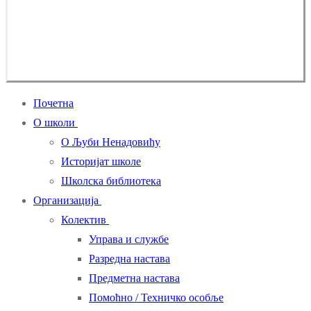
Почетна
О школи
О Љуби Ненадовићу
Историјат школе
Школска библиотека
Организација
Колектив
Управа и службе
Разредна настава
Предметна настава
Помоћно / Техничко особље