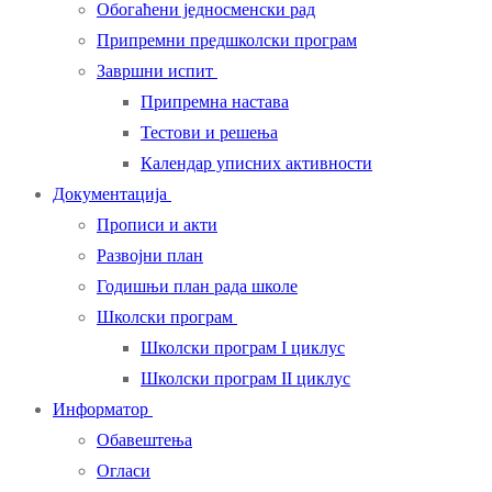
Обогаћени једносменски рад
Припремни предшколски програм
Завршни испит
Припремна настава
Тестови и решења
Календар уписних активности
Документација
Прописи и акти
Развојни план
Годишњи план рада школе
Школски програм
Школски програм I циклус
Школски програм II циклус
Информатор
Обавештења
Огласи