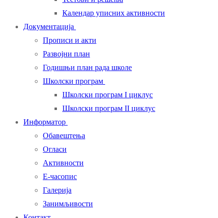
Календар уписних активности
Документација
Прописи и акти
Развојни план
Годишњи план рада школе
Школски програм
Школски програм I циклус
Школски програм II циклус
Информатор
Обавештења
Огласи
Активности
Е-часопис
Галерија
Занимљивости
Контакт