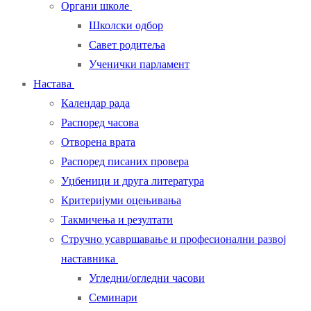
Органи школе
Школски одбор
Савет родитеља
Ученички парламент
Настава
Календар рада
Распоред часова
Отворена врата
Распоред писаних провера
Уџбеници и друга литература
Критеријуми оцењивања
Такмичења и резултати
Стручно усавршавање и професионални развој
наставника
Угледни/огледни часови
Семинари