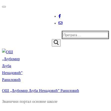
Прескочи
Изборник
Затворити
до
садржаја
Тражи
за:
ОШ „Љубомир Љуба Ненадовић” Раниловић
Званични портал основне школе