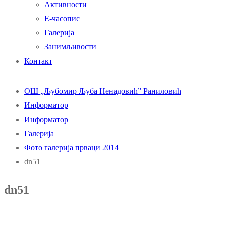
Активности
Е-часопис
Галерија
Занимљивости
Контакт
ОШ „Љубомир Љуба Ненадовић” Раниловић
Информатор
Информатор
Галерија
Фото галерија прваци 2014
dn51
dn51