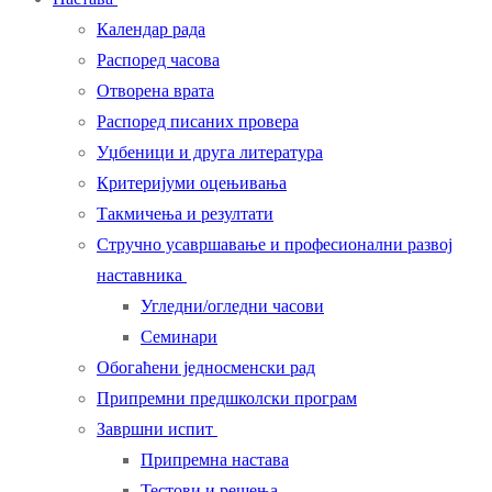
Календар рада
Распоред часова
Отворена врата
Распоред писаних провера
Уџбеници и друга литература
Критеријуми оцењивања
Такмичења и резултати
Стручно усавршавање и професионални развој
наставника
Угледни/огледни часови
Семинари
Обогаћени једносменски рад
Припремни предшколски програм
Завршни испит
Припремна настава
Тестови и решења