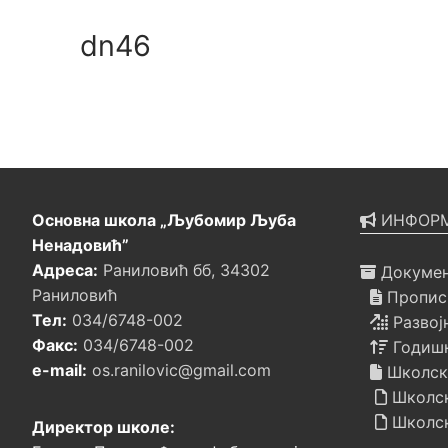
dn46
Основна школа „Љубомир Љуба
ИНФОРМ
Ненадовић”
Адреса:
Раниловић бб, 34302
Докумен
Раниловић
Прописи
Тел:
034/6748-002
Развој
Факс:
034/6748-002
Годишњ
e-mail:
os.ranilovic@gmail.com
Школск
Школск
Школск
Директор школе: