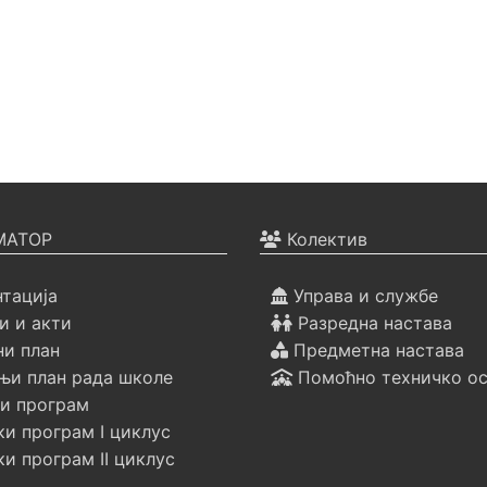
АТОР
Колектив
тација
Управа и службе
 и акти
Разредна настава
ни план
Предметна настава
и план рада школе
Помоћно техничко о
и програм
и програм I циклус
и програм II циклус