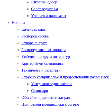
Школски одбор
Савет родитеља
Ученички парламент
Настава
Календар рада
Распоред часова
Отворена врата
Распоред писаних провера
Уџбеници и друга литература
Критеријуми оцењивања
Такмичења и резултати
Стручно усавршавање и професионални развој нас
Угледни/огледни часови
Семинари
Обогаћени једносменски рад
Припремни предшколски програм