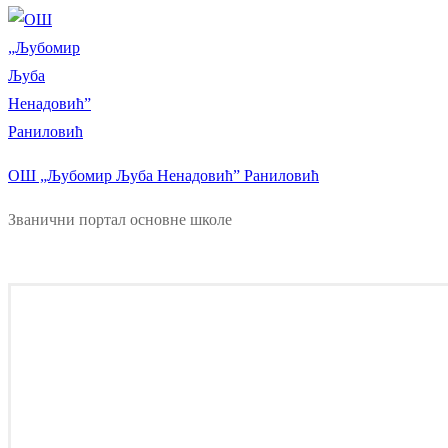
ОШ „Љубомир Љуба Ненадовић” Раниловић
Званични портал основне школе