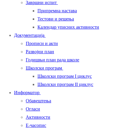
Завршни испит
Припремна настава
Тестови и решења
Календар уписних активности
Документација
Прописи и акти
Развојни план
Годишњи план рада школе
Школски програм
Школски програм I циклус
Школски програм II циклус
Информатор
Обавештења
Огласи
Активности
Е-часопис