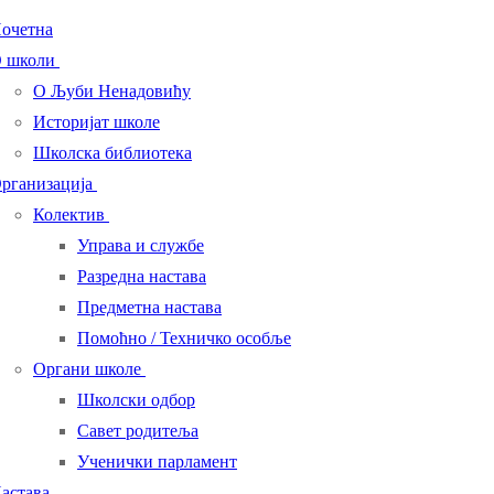
очетна
 школи
О Љуби Ненадовићу
Историјат школе
Школска библиотека
рганизација
Колектив
Управа и службе
Разредна настава
Предметна настава
Помоћно / Техничко особље
Органи школе
Школски одбор
Савет родитеља
Ученички парламент
астава