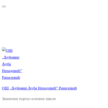
Прескочи
Изборник
Затворити
до
садржаја
ОШ „Љубомир Љуба Ненадовић” Раниловић
Званични портал основне школе