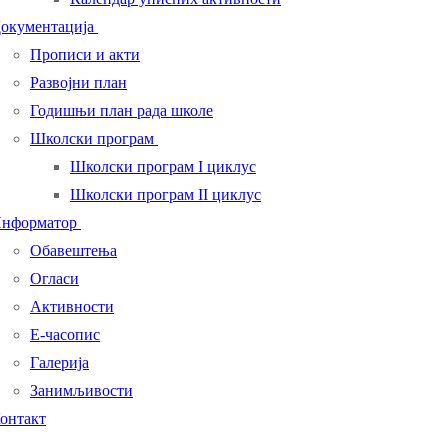
окументација
Прописи и акти
Развојни план
Годишњи план рада школе
Школски програм
Школски програм I циклус
Школски програм II циклус
нформатор
Обавештења
Огласи
Активности
Е-часопис
Галерија
Занимљивости
онтакт