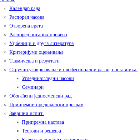
Календар рада
Распоред часова
Отворена врата
Распоред писаних провера
Уџбеници и друга литература
Критеријуми оцењивања
Такмичења и резултати
Стручно усавршавање и професионални развој наставника
Угледни/огледни часови
Семинари
Обогаћени једносменски рад
Припремни предшколски програм
Завршни испит
Припремна настава
Тестови и решења
Календар уписних активности