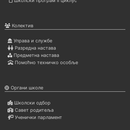
Школски програм II циклус
Колектив
Управа и службе
Разредна настава
Предметна настава
Помоћно техничко особље
Органи школе
Школски одбор
Савет родитеља
Ученички парламент