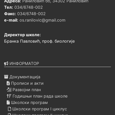
Адреса:
Раниловић бб, 34302 Раниловић
Тел:
034/6748-002
Факс:
034/6748-002
e-mail:
os.ranilovic@gmail.com
Директор школе:
Бранка Павловић, проф. биологије
ИНФОРМАТОР
Документација
Прописи и акти
Развојни план
Годишњи план рада школе
Школски програм
Школски програм I циклус