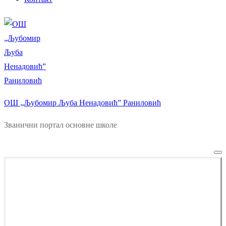
ОШ „Љубомир Љуба Ненадовић” Раниловић
Званични портал основне школе