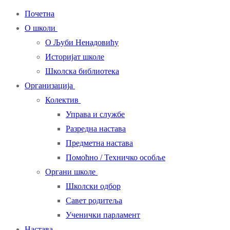
Почетна
О школи
О Љуби Ненадовићу
Историјат школе
Школска библиотека
Организација
Колектив
Управа и службе
Разредна настава
Предметна настава
Помоћно / Техничко особље
Органи школе
Школски одбор
Савет родитеља
Ученички парламент
Настава