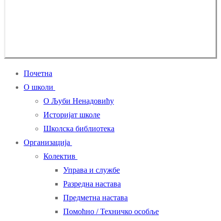
Почетна
О школи
О Љуби Ненадовићу
Историјат школе
Школска библиотека
Организација
Колектив
Управа и службе
Разредна настава
Предметна настава
Помоћно / Техничко особље