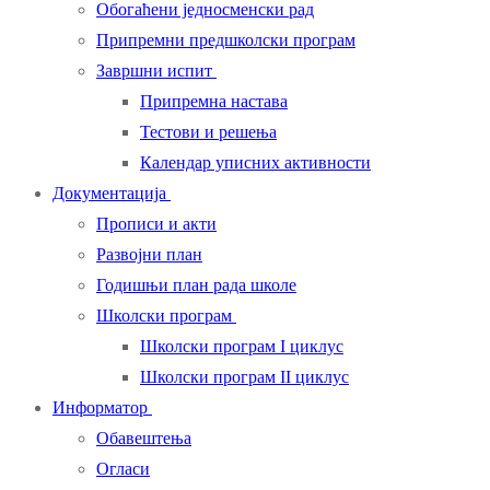
Обогаћени једносменски рад
Припремни предшколски програм
Завршни испит
Припремна настава
Тестови и решења
Календар уписних активности
Документација
Прописи и акти
Развојни план
Годишњи план рада школе
Школски програм
Школски програм I циклус
Школски програм II циклус
Информатор
Обавештења
Огласи