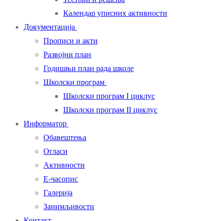
Календар уписних активности
Документација
Прописи и акти
Развојни план
Годишњи план рада школе
Школски програм
Школски програм I циклус
Школски програм II циклус
Информатор
Обавештења
Огласи
Активности
Е-часопис
Галерија
Занимљивости
Контакт