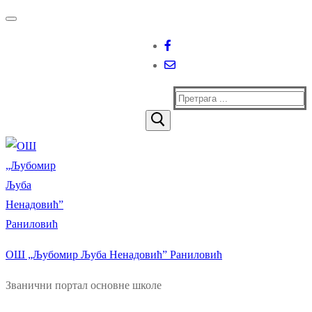
Прескочи
Изборник
Затворити
до
садржаја
Тражи
за:
ОШ „Љубомир Љуба Ненадовић” Раниловић
Званични портал основне школе