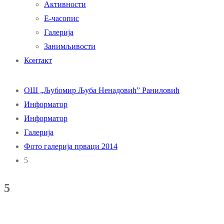
Активности
Е-часопис
Галерија
Занимљивости
Контакт
ОШ „Љубомир Љуба Ненадовић” Раниловић
Информатор
Информатор
Галерија
Фото галерија прваци 2014
5
5