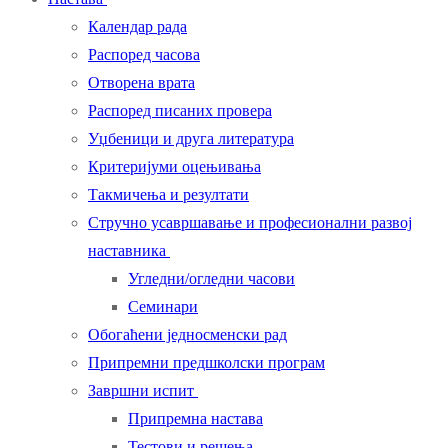
Календар рада
Распоред часова
Отворена врата
Распоред писаних провера
Уџбеници и друга литература
Критеријуми оцењивања
Такмичења и резултати
Стручно усавршавање и професионални развој
наставника
Угледни/огледни часови
Семинари
Обогаћени једносменски рад
Припремни предшколски програм
Завршни испит
Припремна настава
Тестови и решења