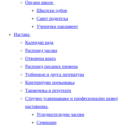
Органи школе
Школски одбор
Савет родитеља
Ученички парламент
Настава
Календар рада
Распоред часова
Отворена врата
Распоред писаних провера
Уџбеници и друга литература
Критеријуми оцењивања
Такмичења и резултати
Стручно усавршавање и професионални развој
наставника
Угледни/огледни часови
Семинари