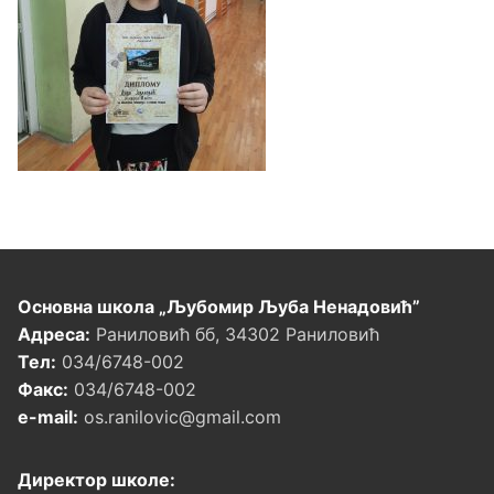
Основна школа „Љубомир Љуба Ненадовић”
Адреса:
Раниловић бб, 34302 Раниловић
Тел:
034/6748-002
Факс:
034/6748-002
e-mail:
os.ranilovic@gmail.com
Директор школе: