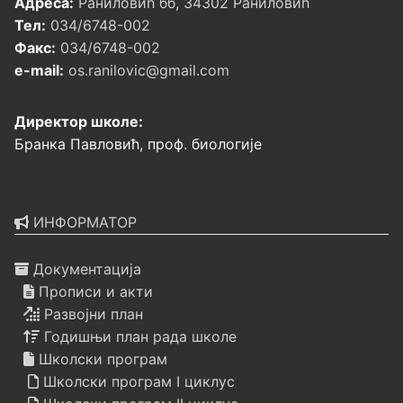
Адреса:
Раниловић бб, 34302 Раниловић
Тел:
034/6748-002
Факс:
034/6748-002
e-mail:
os.ranilovic@gmail.com
Директор школе:
Бранка Павловић, проф. биологије
ИНФОРМАТОР
Документација
Прописи и акти
Развојни план
Годишњи план рада школе
Школски програм
Школски програм I циклус