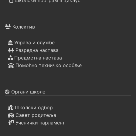
Школски програм II циклус
Колектив
Управа и службе
Разредна настава
Предметна настава
Помоћно техничко особље
Органи школе
Школски одбор
Савет родитеља
Ученички парламент