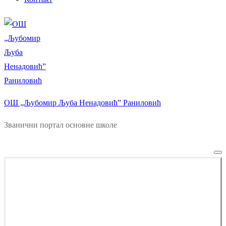
ОШ „Љубомир Љуба Ненадовић” Раниловић
Званични портал основне школе