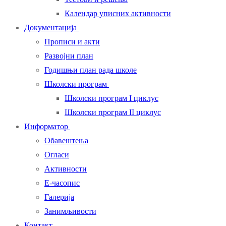
Календар уписних активности
Документација
Прописи и акти
Развојни план
Годишњи план рада школе
Школски програм
Школски програм I циклус
Школски програм II циклус
Информатор
Обавештења
Огласи
Активности
Е-часопис
Галерија
Занимљивости
Контакт