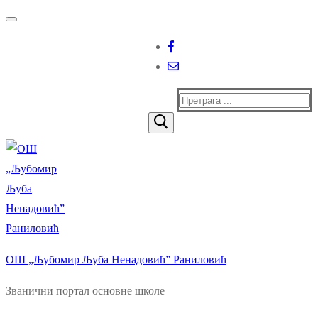
Прескочи
Изборник
Затворити
до
садржаја
Тражи
за:
ОШ „Љубомир Љуба Ненадовић” Раниловић
Званични портал основне школе