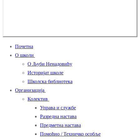
Почетна
О школи
О Љуби Ненадовићу
Историјат школе
Школска библиотека
Организација
Колектив
Управа и службе
Разредна настава
Предметна настава
Помоћно / Техничко особље