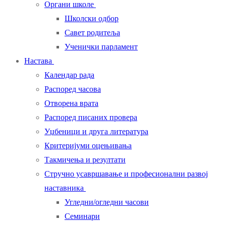
Органи школе
Школски одбор
Савет родитеља
Ученички парламент
Настава
Календар рада
Распоред часова
Отворена врата
Распоред писаних провера
Уџбеници и друга литература
Критеријуми оцењивања
Такмичења и резултати
Стручно усавршавање и професионални развој
наставника
Угледни/огледни часови
Семинари