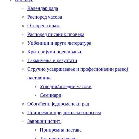
Календар рада
Распоред часова
Отворена врата
Распоред писаних провера
Уџбеници и друга литература
Критеријуми оцењивања
Такмичења и резултати
Стручно усавршавање и професионални развој
наставника
Угледни/огледни часови
Семинари
Обогаћени једносменски рад
Припремни предшколски програм
Завршни испит
Припремна настава
Тестови и решења