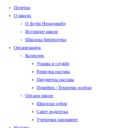
Почетна
О школи
О Љуби Ненадовићу
Историјат школе
Школска библиотека
Организација
Колектив
Управа и службе
Разредна настава
Предметна настава
Помоћно / Техничко особље
Органи школе
Школски одбор
Савет родитеља
Ученички парламент
Настава