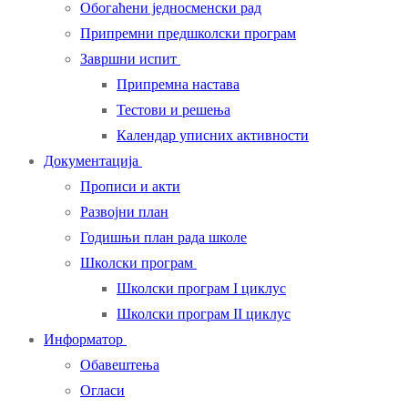
Обогаћени једносменски рад
Припремни предшколски програм
Завршни испит
Припремна настава
Тестови и решења
Календар уписних активности
Документација
Прописи и акти
Развојни план
Годишњи план рада школе
Школски програм
Школски програм I циклус
Школски програм II циклус
Информатор
Обавештења
Огласи