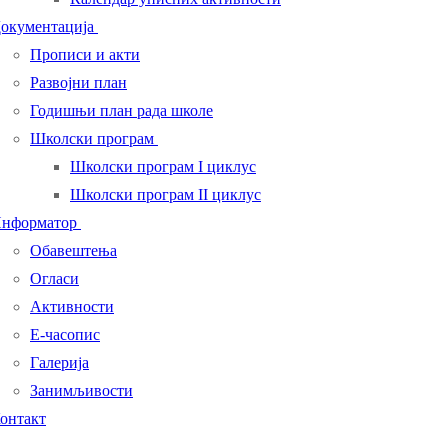
окументација
Прописи и акти
Развојни план
Годишњи план рада школе
Школски програм
Школски програм I циклус
Школски програм II циклус
нформатор
Обавештења
Огласи
Активности
Е-часопис
Галерија
Занимљивости
онтакт