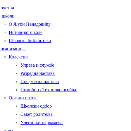
очетна
 школи
О Љуби Ненадовићу
Историјат школе
Школска библиотека
рганизација
Колектив
Управа и службе
Разредна настава
Предметна настава
Помоћно / Техничко особље
Органи школе
Школски одбор
Савет родитеља
Ученички парламент
астава