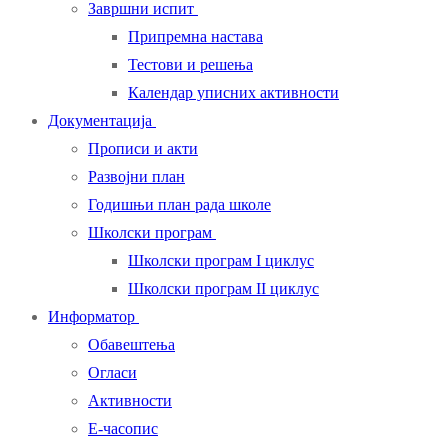
Завршни испит
Припремна настава
Тестови и решења
Календар уписних активности
Документација
Прописи и акти
Развојни план
Годишњи план рада школе
Школски програм
Школски програм I циклус
Школски програм II циклус
Информатор
Обавештења
Огласи
Активности
Е-часопис