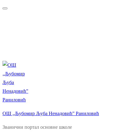
Прескочи
Изборник
Затворити
до
садржаја
ОШ „Љубомир Љуба Ненадовић” Раниловић
Званични портал основне школе