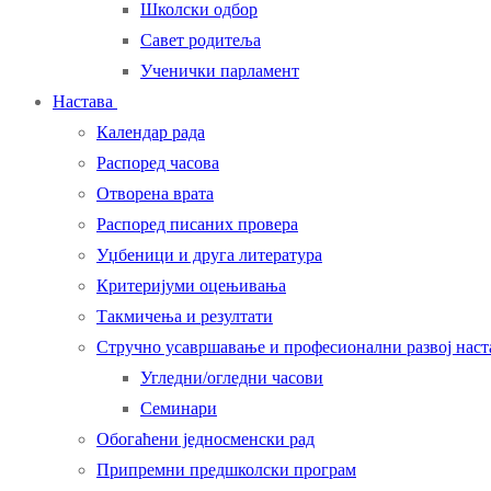
Школски одбор
Савет родитеља
Ученички парламент
Настава
Календар рада
Распоред часова
Отворена врата
Распоред писаних провера
Уџбеници и друга литература
Критеријуми оцењивања
Такмичења и резултати
Стручно усавршавање и професионални развој нас
Угледни/огледни часови
Семинари
Обогаћени једносменски рад
Припремни предшколски програм