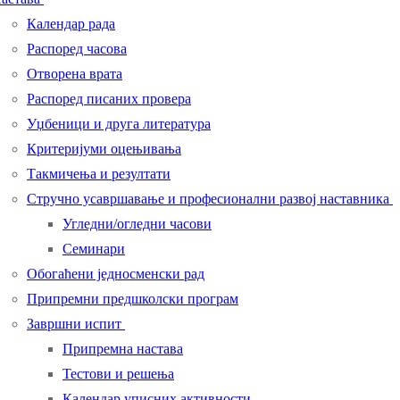
Календар рада
Распоред часова
Отворена врата
Распоред писаних провера
Уџбеници и друга литература
Критеријуми оцењивања
Такмичења и резултати
Стручно усавршавање и професионални развој наставника
Угледни/огледни часови
Семинари
Обогаћени једносменски рад
Припремни предшколски програм
Завршни испит
Припремна настава
Тестови и решења
Календар уписних активности