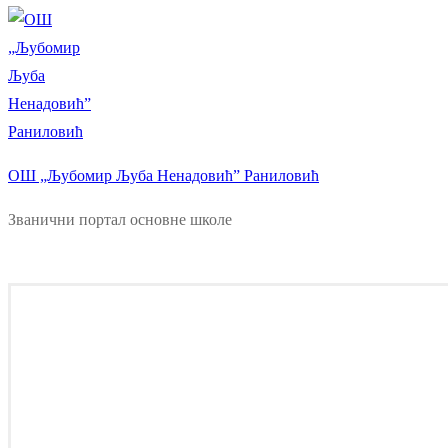
ОШ „Љубомир Љуба Ненадовић” Раниловић
Званични портал основне школе