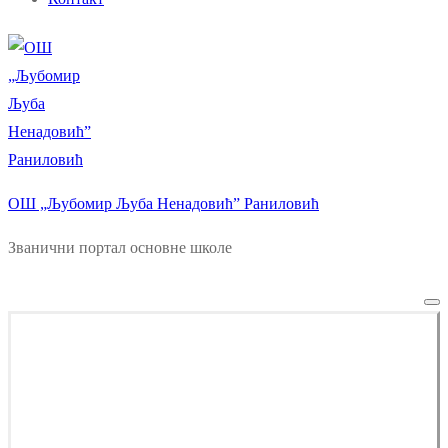
ОШ „Љубомир Љуба Ненадовић” Раниловић
Званични портал основне школе