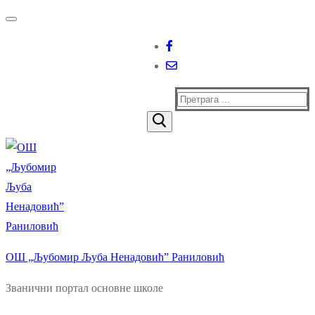
Прескочи
Изборник
Затворити
до
садржаја
Тражи
за:
ОШ „Љубомир Љуба Ненадовић” Раниловић
Званични портал основне школе