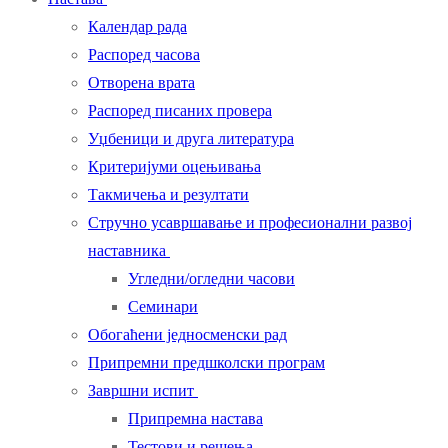
Календар рада
Распоред часова
Отворена врата
Распоред писаних провера
Уџбеници и друга литература
Критеријуми оцењивања
Такмичења и резултати
Стручно усавршавање и професионални развој
наставника
Угледни/огледни часови
Семинари
Обогаћени једносменски рад
Припремни предшколски програм
Завршни испит
Припремна настава
Тестови и решења