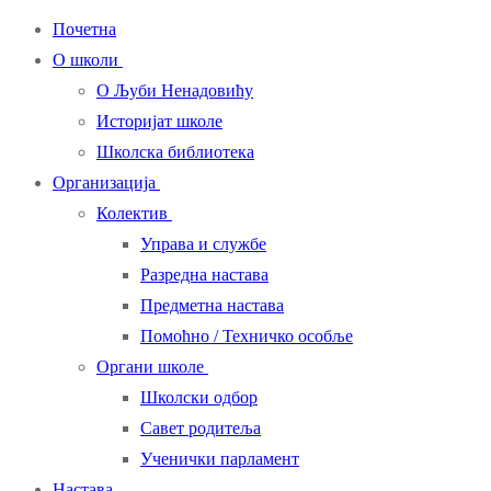
Почетна
О школи
О Љуби Ненадовићу
Историјат школе
Школска библиотека
Организација
Колектив
Управа и службе
Разредна настава
Предметна настава
Помоћно / Техничко особље
Органи школе
Школски одбор
Савет родитеља
Ученички парламент
Настава