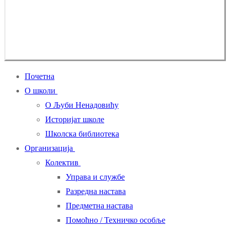
Почетна
О школи
О Љуби Ненадовићу
Историјат школе
Школска библиотека
Организација
Колектив
Управа и службе
Разредна настава
Предметна настава
Помоћно / Техничко особље