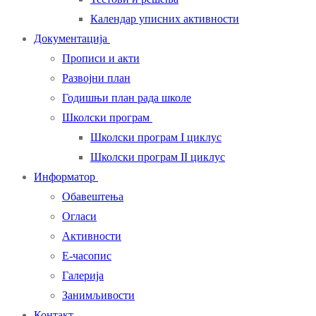
Календар уписних активности
Документација
Прописи и акти
Развојни план
Годишњи план рада школе
Школски програм
Школски програм I циклус
Школски програм II циклус
Информатор
Обавештења
Огласи
Активности
Е-часопис
Галерија
Занимљивости
Контакт