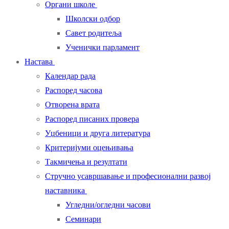
Органи школе
Школски одбор
Савет родитеља
Ученички парламент
Настава
Календар рада
Распоред часова
Отворена врата
Распоред писаних провера
Уџбеници и друга литература
Критеријуми оцењивања
Такмичења и резултати
Стручно усавршавање и професионални развој
наставника
Угледни/огледни часови
Семинари