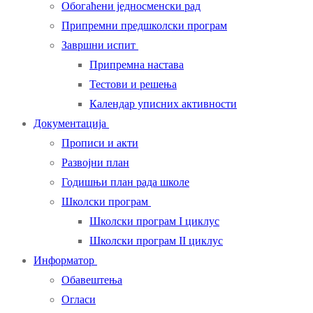
Обогаћени једносменски рад
Припремни предшколски програм
Завршни испит
Припремна настава
Тестови и решења
Календар уписних активности
Документација
Прописи и акти
Развојни план
Годишњи план рада школе
Школски програм
Школски програм I циклус
Школски програм II циклус
Информатор
Обавештења
Огласи