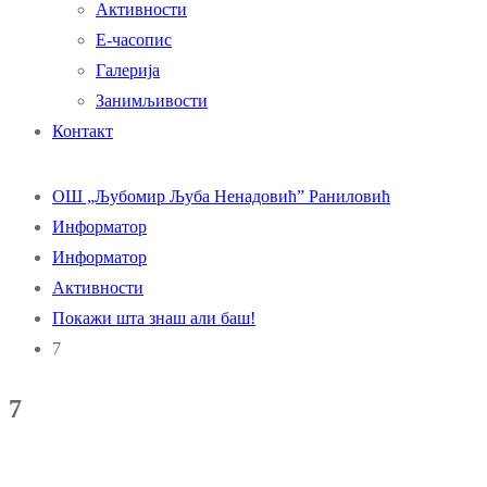
Активности
Е-часопис
Галерија
Занимљивости
Контакт
ОШ „Љубомир Љуба Ненадовић” Раниловић
Информатор
Информатор
Активности
Покажи шта знаш али баш!
7
7