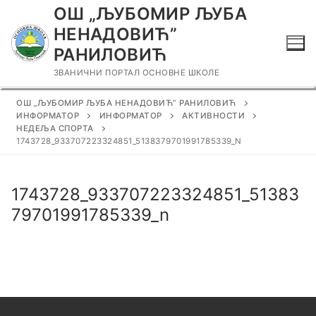
Прескочи
ОШ „ЉУБОМИР ЉУБА
до
НЕНАДОВИЋ”
садржаја
РАНИЛОВИЋ
ЗВАНИЧНИ ПОРТАЛ ОСНОВНЕ ШКОЛЕ
ОШ „ЉУБОМИР ЉУБА НЕНАДОВИЋ” РАНИЛОВИЋ
ИНФОРМАТОР
ИНФОРМАТОР
АКТИВНОСТИ
НЕДЕЉА СПОРТА
1743728_933707223324851_5138379701991785339_N
1743728_933707223324851_51383
79701991785339_n