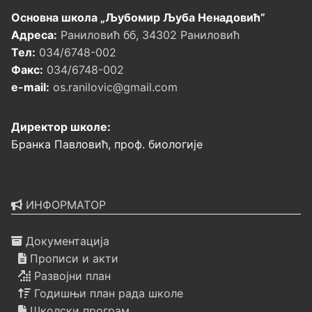
Основна школа „Љубомир Љуба Ненадовић”
Адреса:
Раниловић бб, 34302 Раниловић
Тел:
034/6748-002
Факс:
034/6748-002
e-mail:
os.ranilovic@gmail.com
Директор школе:
Бранка Павловић, проф. биологије
ИНФОРМАТОР
Документација
Прописи и акти
Развојни план
Годишњи план рада школе
Школски програм