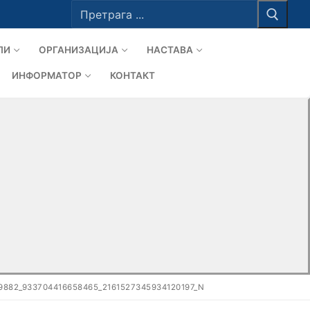
Тражи
за:
ЛИ
ОРГАНИЗАЦИЈА
НАСТАВА
ИНФОРМАТОР
КОНТАКТ
9882_933704416658465_2161527345934120197_N