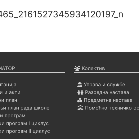
65_2161527345934120197_n
АТОР
Колектив
тација
Управа и службе
 и акти
Разредна настава
ни план
Предметна настава
и план рада школе
Помоћно техничко о
и програм
и програм I циклус
и програм II циклус