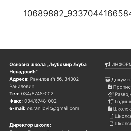
10689882_9337044166584
Основна школа „Љубомир Љуба
ИНФОРМ
Ненадовић”
Адреса:
Раниловић бб, 34302
Докумен
Раниловић
Прописи
Тел:
034/6748-002
Развој
Факс:
034/6748-002
Годишњ
e-mail:
os.ranilovic@gmail.com
Школск
Школск
Школск
Директор школе: