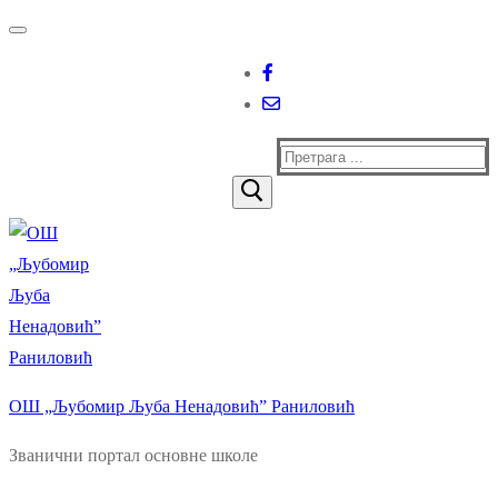
Прескочи
Изборник
Затворити
до
садржаја
Тражи
за:
ОШ „Љубомир Љуба Ненадовић” Раниловић
Званични портал основне школе