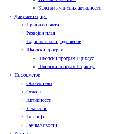
Календар уписних активности
Документација
Прописи и акти
Развојни план
Годишњи план рада школе
Школски програм
Школски програм I циклус
Школски програм II циклус
Информатор
Обавештења
Огласи
Активности
Е-часопис
Галерија
Занимљивости
Контакт