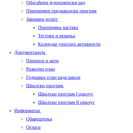
Обогаћени једносменски рад
Припремни предшколски програм
Завршни испит
Припремна настава
Тестови и решења
Календар уписних активности
Документација
Прописи и акти
Развојни план
Годишњи план рада школе
Школски програм
Школски програм I циклус
Школски програм II циклус
Информатор
Обавештења
Огласи