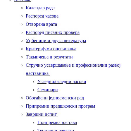
Календар рада
Распоред часова
Отворена врата
Распоред писаних провера
Уџбеници и друга литература
Критеријуми оцењивања
Такмичења и резултати
Стручно усавршавање и професионални развој
наставника
Угледни/огледни часови
Семинари
Обогаћени једносменски рад
Припремни предшколски програм
Завршни испит
Припремна настава
Тестови и решења