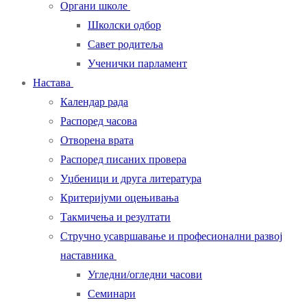
Органи школе
Школски одбор
Савет родитеља
Ученички парламент
Настава
Календар рада
Распоред часова
Отворена врата
Распоред писаних провера
Уџбеници и друга литература
Критеријуми оцењивања
Такмичења и резултати
Стручно усавршавање и професионални развој
наставника
Угледни/огледни часови
Семинари