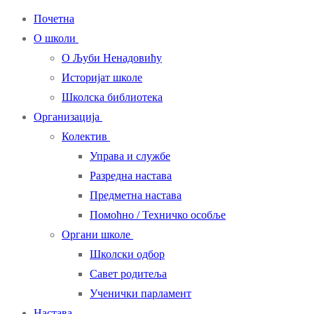
Почетна
О школи
О Љуби Ненадовићу
Историјат школе
Школска библиотека
Организација
Колектив
Управа и службе
Разредна настава
Предметна настава
Помоћно / Техничко особље
Органи школе
Школски одбор
Савет родитеља
Ученички парламент
Настава