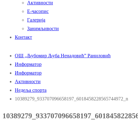
Активности
Е-часопис
Галерија
Занимљивости
Контакт
ОШ „Љубомир Љуба Ненадовић” Раниловић
Информатор
Информатор
Активности
Недеља спорта
10389279_933707096658197_6018458228565744972_n
10389279_933707096658197_60184582285