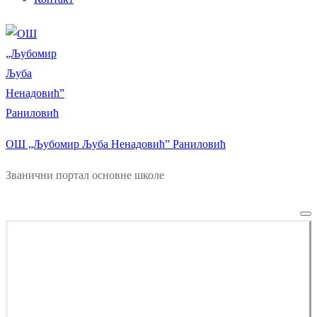
ОШ „Љубомир Љуба Ненадовић” Раниловић
Званични портал основне школе