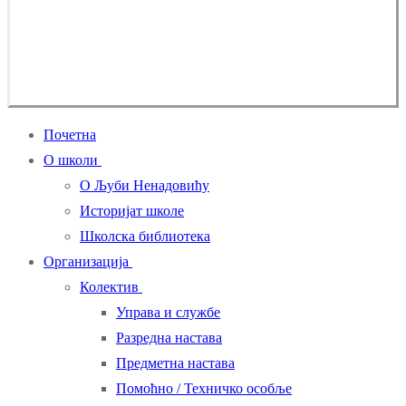
Почетна
О школи
О Љуби Ненадовићу
Историјат школе
Школска библиотека
Организација
Колектив
Управа и службе
Разредна настава
Предметна настава
Помоћно / Техничко особље