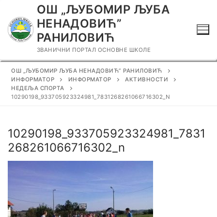
Прескочи
ОШ „ЉУБОМИР ЉУБА
до
НЕНАДОВИЋ”
садржаја
РАНИЛОВИЋ
ЗВАНИЧНИ ПОРТАЛ ОСНОВНЕ ШКОЛЕ
ОШ „ЉУБОМИР ЉУБА НЕНАДОВИЋ” РАНИЛОВИЋ
ИНФОРМАТОР
ИНФОРМАТОР
АКТИВНОСТИ
НЕДЕЉА СПОРТА
10290198_933705923324981_7831268261066716302_N
10290198_933705923324981_7831
268261066716302_n