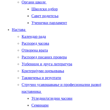
Органи школе
Школски одбор
Савет родитеља
Ученички парламент
Настава
Календар рада
Распоред часова
Отворена врата
Распоред писаних провера
Уџбеници и друга литература
Критеријуми оцењивања
Такмичења и резултати
Стручно усавршавање и професионални развој
наставника
Угледни/огледни часови
Семинари