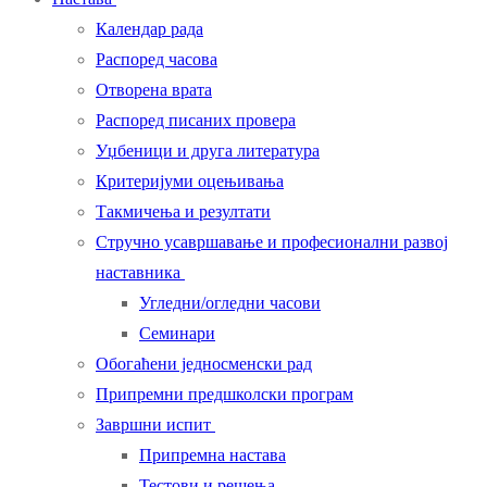
Календар рада
Распоред часова
Отворена врата
Распоред писаних провера
Уџбеници и друга литература
Критеријуми оцењивања
Такмичења и резултати
Стручно усавршавање и професионални развој
наставника
Угледни/огледни часови
Семинари
Обогаћени једносменски рад
Припремни предшколски програм
Завршни испит
Припремна настава
Тестови и решења