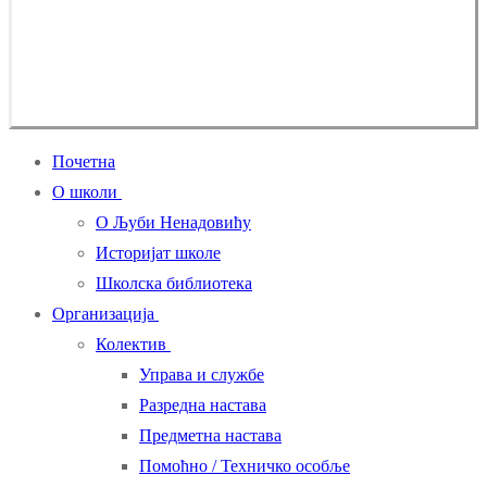
Почетна
О школи
О Љуби Ненадовићу
Историјат школе
Школска библиотека
Организација
Колектив
Управа и службе
Разредна настава
Предметна настава
Помоћно / Техничко особље