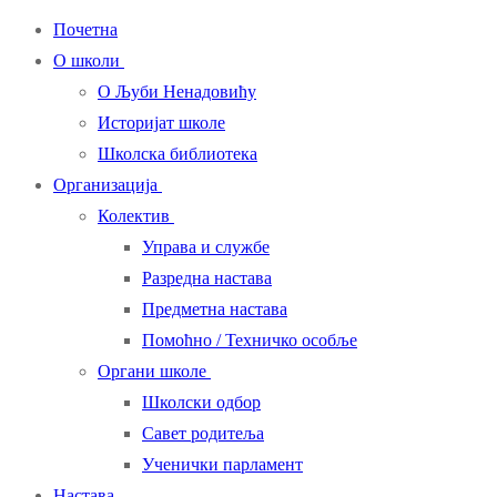
Почетна
О школи
О Љуби Ненадовићу
Историјат школе
Школска библиотека
Организација
Колектив
Управа и службе
Разредна настава
Предметна настава
Помоћно / Техничко особље
Органи школе
Школски одбор
Савет родитеља
Ученички парламент
Настава