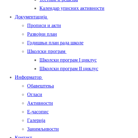
Календар уписних активности
Документација
Прописи и акти
Развојни план
Годишњи план рада школе
Школски програм
Школски програм I циклус
Школски програм II циклус
Информатор
Обавештења
Огласи
Активности
Е-часопис
Галерија
Занимљивости
Контакт