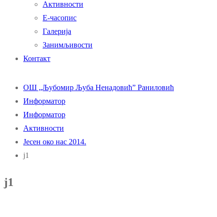
Активности
Е-часопис
Галерија
Занимљивости
Контакт
ОШ „Љубомир Љуба Ненадовић” Раниловић
Информатор
Информатор
Активности
Јесен око нас 2014.
ј1
ј1