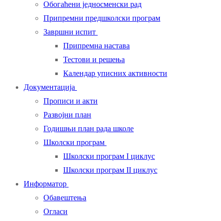
Обогаћени једносменски рад
Припремни предшколски програм
Завршни испит
Припремна настава
Тестови и решења
Календар уписних активности
Документација
Прописи и акти
Развојни план
Годишњи план рада школе
Школски програм
Школски програм I циклус
Школски програм II циклус
Информатор
Обавештења
Огласи