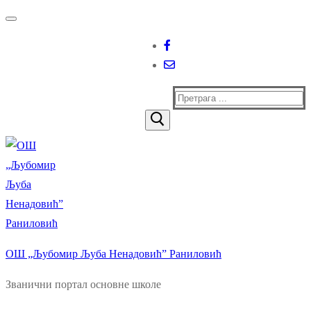
Прескочи
Изборник
Затворити
до
садржаја
Тражи
за:
ОШ „Љубомир Љуба Ненадовић” Раниловић
Званични портал основне школе