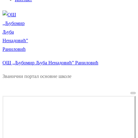
ОШ „Љубомир Љуба Ненадовић” Раниловић
Званични портал основне школе