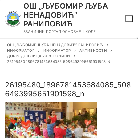
Прескочи
ОШ „ЉУБОМИР ЉУБА
до
НЕНАДОВИЋ”
садржаја
РАНИЛОВИЋ
ЗВАНИЧНИ ПОРТАЛ ОСНОВНЕ ШКОЛЕ
ОШ „ЉУБОМИР ЉУБА НЕНАДОВИЋ” РАНИЛОВИЋ
ИНФОРМАТОР
ИНФОРМАТОР
АКТИВНОСТИ
ДОБРОДОШЛИЦА 2018. ГОДИНИ
26195480_1896781453684085_5086493995651901598_N
26195480_1896781453684085_508
6493995651901598_n