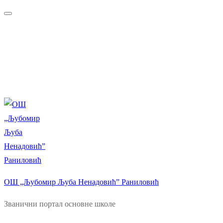
Прескочи
Изборник
Затворити
до
садржаја
ОШ „Љубомир Љуба Ненадовић” Раниловић
Званични портал основне школе