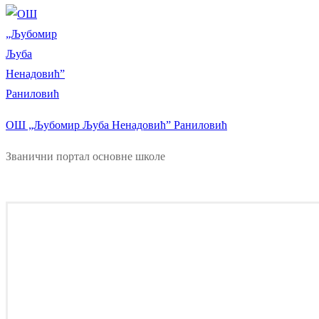
ОШ „Љубомир Љуба Ненадовић” Раниловић
Званични портал основне школе