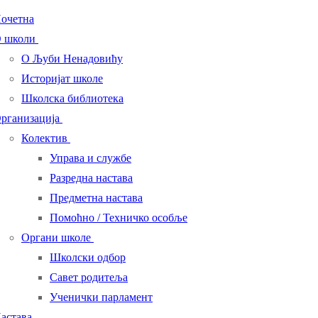
очетна
 школи
О Љуби Ненадовићу
Историјат школе
Школска библиотека
рганизација
Колектив
Управа и службе
Разредна настава
Предметна настава
Помоћно / Техничко особље
Органи школе
Школски одбор
Савет родитеља
Ученички парламент
астава