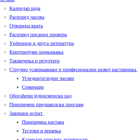
Календар рада
Распоред часова
Отворена врата
Распоред писаних провера
Уџбеници и друга литература
Критеријуми оцењивања
Такмичења и резултати
Стручно усавршавање и професионални развој наставника
Угледни/огледни часови
Семинари
Обогаћени једносменски рад
Припремни предшколски програм
Завршни испит
Припремна настава
Тестови и решења
Календар уписних активности