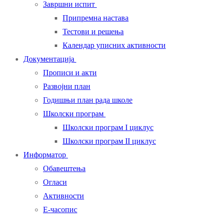
Завршни испит
Припремна настава
Тестови и решења
Календар уписних активности
Документација
Прописи и акти
Развојни план
Годишњи план рада школе
Школски програм
Школски програм I циклус
Школски програм II циклус
Информатор
Обавештења
Огласи
Активности
Е-часопис