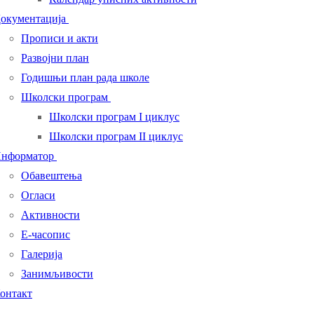
окументација
Прописи и акти
Развојни план
Годишњи план рада школе
Школски програм
Школски програм I циклус
Школски програм II циклус
нформатор
Обавештења
Огласи
Активности
Е-часопис
Галерија
Занимљивости
онтакт