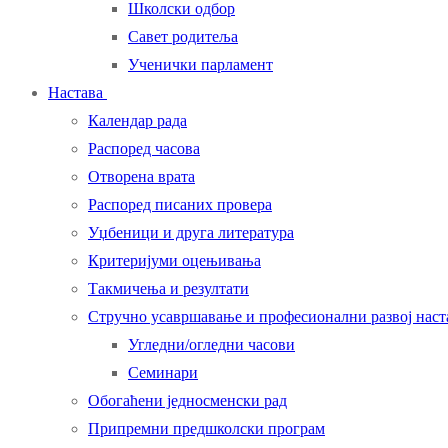
Школски одбор
Савет родитеља
Ученички парламент
Настава
Календар рада
Распоред часова
Отворена врата
Распоред писаних провера
Уџбеници и друга литература
Критеријуми оцењивања
Такмичења и резултати
Стручно усавршавање и професионални развој нас
Угледни/огледни часови
Семинари
Обогаћени једносменски рад
Припремни предшколски програм