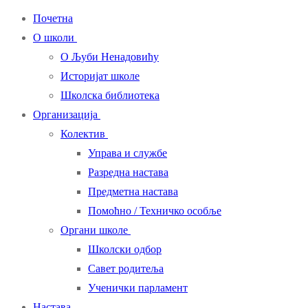
Почетна
О школи
О Љуби Ненадовићу
Историјат школе
Школска библиотека
Организација
Колектив
Управа и службе
Разредна настава
Предметна настава
Помоћно / Техничко особље
Органи школе
Школски одбор
Савет родитеља
Ученички парламент
Настава