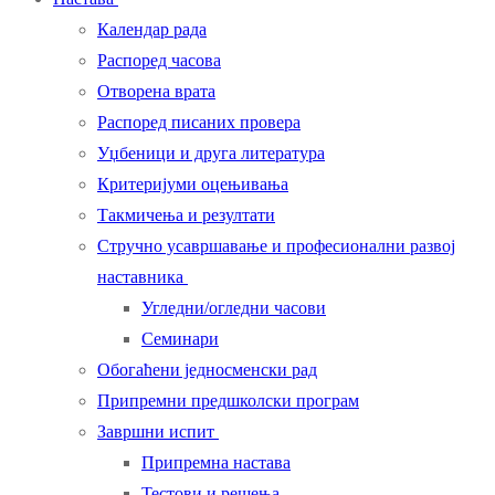
Календар рада
Распоред часова
Отворена врата
Распоред писаних провера
Уџбеници и друга литература
Критеријуми оцењивања
Такмичења и резултати
Стручно усавршавање и професионални развој
наставника
Угледни/огледни часови
Семинари
Обогаћени једносменски рад
Припремни предшколски програм
Завршни испит
Припремна настава
Тестови и решења