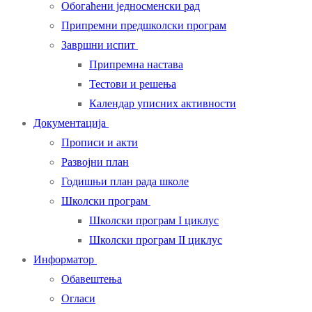
Обогаћени једносменски рад
Припремни предшколски програм
Завршни испит
Припремна настава
Тестови и решења
Календар уписних активности
Документација
Прописи и акти
Развојни план
Годишњи план рада школе
Школски програм
Школски програм I циклус
Школски програм II циклус
Информатор
Обавештења
Огласи