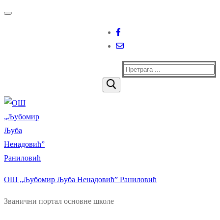
Прескочи
Изборник
Затворити
до
садржаја
Тражи
за:
ОШ „Љубомир Љуба Ненадовић” Раниловић
Званични портал основне школе