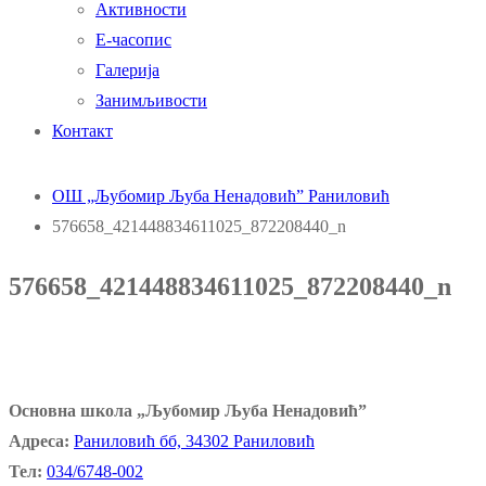
Активности
Е-часопис
Галерија
Занимљивости
Контакт
ОШ „Љубомир Љуба Ненадовић” Раниловић
576658_421448834611025_872208440_n
576658_421448834611025_872208440_n
Основна школа „Љубомир Љуба Ненадовић”
Адреса:
Раниловић бб, 34302 Раниловић
Тел:
034/6748-002