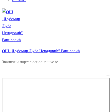
ОШ „Љубомир Љуба Ненадовић” Раниловић
Званични портал основне школе