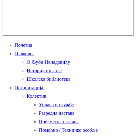
Почетна
О школи
О Љуби Ненадовићу
Историјат школе
Школска библиотека
Организација
Колектив
Управа и службе
Разредна настава
Предметна настава
Помоћно / Техничко особље