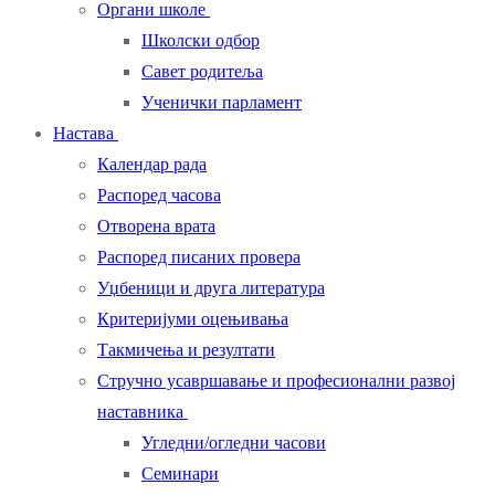
Органи школе
Школски одбор
Савет родитеља
Ученички парламент
Настава
Календар рада
Распоред часова
Отворена врата
Распоред писаних провера
Уџбеници и друга литература
Критеријуми оцењивања
Такмичења и резултати
Стручно усавршавање и професионални развој
наставника
Угледни/огледни часови
Семинари