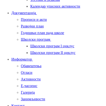
Календар уписних активности
Документација
Прописи и акти
Развојни план
Годишњи план рада школе
Школски програм
Школски програм I циклус
Школски програм II циклус
Информатор
Обавештења
Огласи
Активности
Е-часопис
Галерија
Занимљивости
Контакт