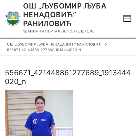
Прескочи
ОШ „ЉУБОМИР ЉУБА
до
НЕНАДОВИЋ”
садржаја
РАНИЛОВИЋ
ЗВАНИЧНИ ПОРТАЛ ОСНОВНЕ ШКОЛЕ
ОШ „ЉУБОМИР ЉУБА НЕНАДОВИЋ” РАНИЛОВИЋ
556671_421448861277689_1913444020_N
556671_421448861277689_1913444
020_n