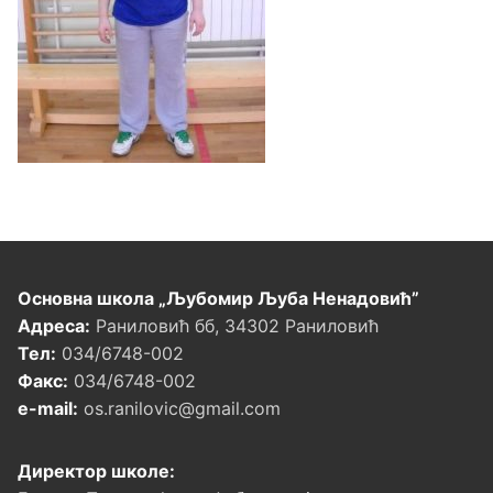
Основна школа „Љубомир Љуба Ненадовић”
Адреса:
Раниловић бб, 34302 Раниловић
Тел:
034/6748-002
Факс:
034/6748-002
e-mail:
os.ranilovic@gmail.com
Директор школе: