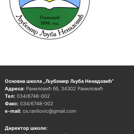
Основна школа „Љубомир Љуба Ненадовић”
Адреса:
Раниловић бб, 34302 Раниловић
Тел:
034/6748-002
Факс:
034/6748-002
e-mail:
os.ranilovic@gmail.com
Директор школе: