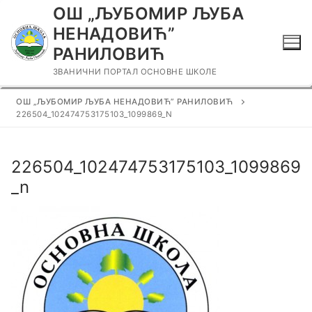
Прескочи
ОШ „ЉУБОМИР ЉУБА
до
НЕНАДОВИЋ”
садржаја
РАНИЛОВИЋ
ЗВАНИЧНИ ПОРТАЛ ОСНОВНЕ ШКОЛЕ
ОШ „ЉУБОМИР ЉУБА НЕНАДОВИЋ” РАНИЛОВИЋ
226504_102474753175103_1099869_N
226504_102474753175103_1099869
_n