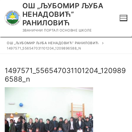
Прескочи
ОШ „ЉУБОМИР ЉУБА
до
НЕНАДОВИЋ”
садржаја
РАНИЛОВИЋ
ЗВАНИЧНИ ПОРТАЛ ОСНОВНЕ ШКОЛЕ
ОШ „ЉУБОМИР ЉУБА НЕНАДОВИЋ” РАНИЛОВИЋ
1497571_556547031101204_1209896588_N
1497571_556547031101204_120989
6588_n