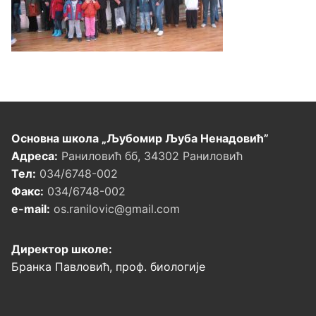
Основна школа „Љубомир Љуба Ненадовић”
Адреса:
Раниловић бб, 34302 Раниловић
Тел:
034/6748-002
Факс:
034/6748-002
e-mail:
os.ranilovic@gmail.com
Директор школе:
Бранка Павловић, проф. биологије