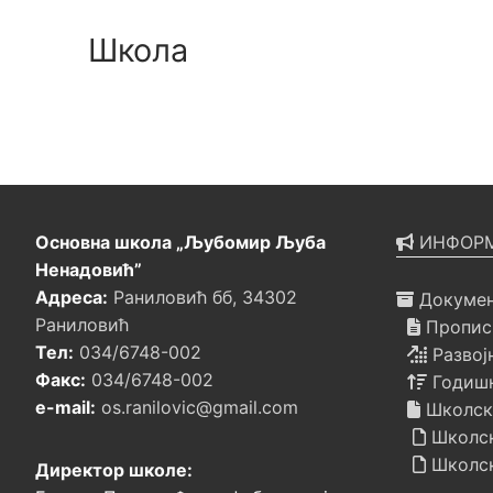
Школа
Основна школа „Љубомир Љуба
ИНФОРМ
Ненадовић”
Адреса:
Раниловић бб, 34302
Докумен
Раниловић
Прописи
Тел:
034/6748-002
Развој
Факс:
034/6748-002
Годишњ
e-mail:
os.ranilovic@gmail.com
Школск
Школск
Школск
Директор школе: