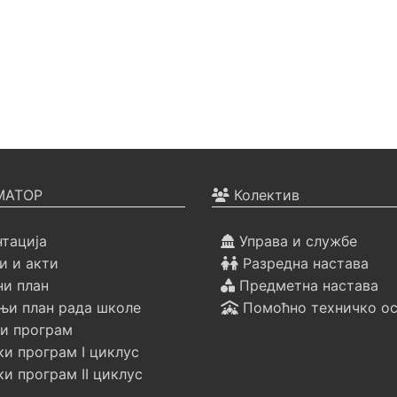
АТОР
Колектив
тација
Управа и службе
 и акти
Разредна настава
ни план
Предметна настава
и план рада школе
Помоћно техничко о
и програм
и програм I циклус
и програм II циклус