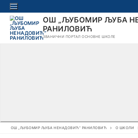
Прескочи
до
ОШ „ЉУБОМИР ЉУБА Н
садржаја
РАНИЛОВИЋ
ЗВАНИЧНИ ПОРТАЛ ОСНОВНЕ ШКОЛЕ
ОШ „ЉУБОМИР ЉУБА НЕНАДОВИЋ” РАНИЛОВИЋ
О ШКОЛИ