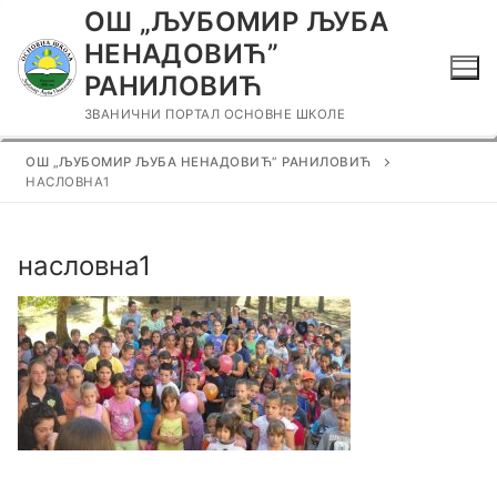
Прескочи
ОШ „ЉУБОМИР ЉУБА
до
НЕНАДОВИЋ”
садржаја
РАНИЛОВИЋ
ЗВАНИЧНИ ПОРТАЛ ОСНОВНЕ ШКОЛЕ
ОШ „ЉУБОМИР ЉУБА НЕНАДОВИЋ” РАНИЛОВИЋ
НАСЛОВНА1
насловна1