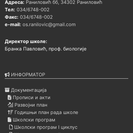
Адреса:
Раниловић бб, 34302 Раниловић
Тел:
034/6748-002
Факс:
034/6748-002
e-mail:
os.ranilovic@gmail.com
Директор школе:
Бранка Павловић, проф. биологије
ИНФОРМАТОР
Документација
Прописи и акти
Развојни план
Годишњи план рада школе
Школски програм
Школски програм I циклус