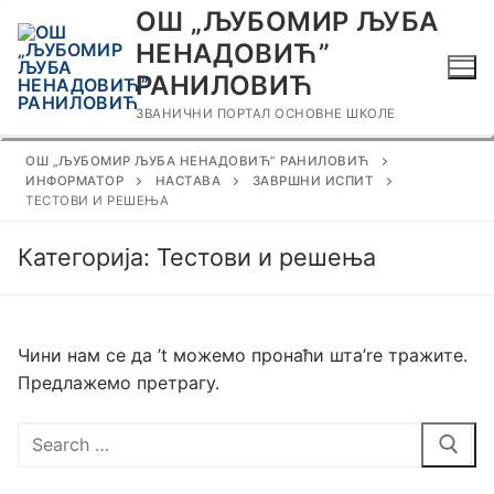
Прескочи
ОШ „ЉУБОМИР ЉУБА
до
НЕНАДОВИЋ”
садржаја
РАНИЛОВИЋ
ЗВАНИЧНИ ПОРТАЛ ОСНОВНЕ ШКОЛЕ
ОШ „ЉУБОМИР ЉУБА НЕНАДОВИЋ” РАНИЛОВИЋ
ИНФОРМАТОР
НАСТАВА
ЗАВРШНИ ИСПИТ
ТЕСТОВИ И РЕШЕЊА
Категорија:
Тестови и решења
Чини нам се да ’t можемо пронаћи шта’re тражите.
Предлажемо претрагу.
Тражи
за: