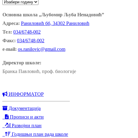
Основна школа „Љубомир Љуба Ненадовић”
Адреса:
Раниловић бб, 34302 Раниловић
Тел:
034/6748-002
Факс:
034/6748-002
e-mail:
os.ranilovic@gmail.com
Директор школе:
Бранка Павловић, проф. биологије
ИНФОРМАТОР
Документација
Прописи и акти
Развојни план
Годишњи план рада школе