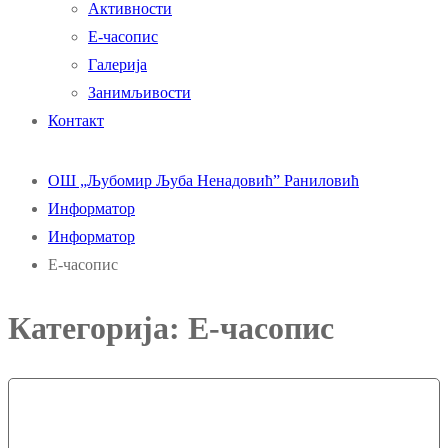
Активности
Е-часопис
Галерија
Занимљивости
Контакт
ОШ „Љубомир Љуба Ненадовић” Раниловић
Информатор
Информатор
Е-часопис
Категорија:
Е-часопис