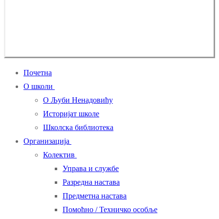
Почетна
О школи
О Љуби Ненадовићу
Историјат школе
Школска библиотека
Организација
Колектив
Управа и службе
Разредна настава
Предметна настава
Помоћно / Техничко особље