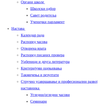
Органи школе
Школски одбор
Савет родитеља
Ученички парламент
Настава
Календар рада
Распоред часова
Отворена врата
Распоред писаних провера
Уџбеници и друга литература
Критеријуми оцењивања
Такмичења и резултати
Стручно усавршавање и професионални развој
наставника
Угледни/огледни часови
Семинари