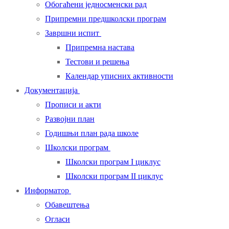
Обогаћени једносменски рад
Припремни предшколски програм
Завршни испит
Припремна настава
Тестови и решења
Календар уписних активности
Документација
Прописи и акти
Развојни план
Годишњи план рада школе
Школски програм
Школски програм I циклус
Школски програм II циклус
Информатор
Обавештења
Огласи