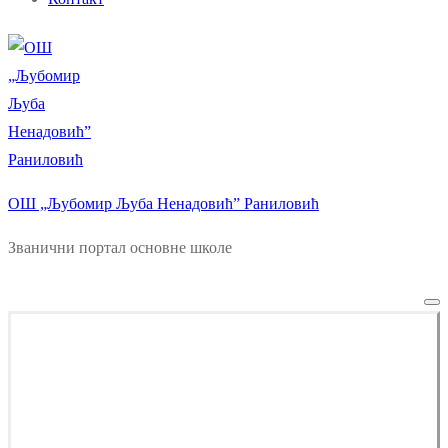
ОШ „Љубомир Љуба Ненадовић” Раниловић
Званични портал основне школе