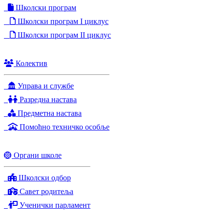
Школски програм
Школски програм I циклус
Школски програм II циклус
Колектив
Управа и службе
Разредна настава
Предметна настава
Помоћно техничко особље
Органи школе
Школски одбор
Савет родитеља
Ученички парламент