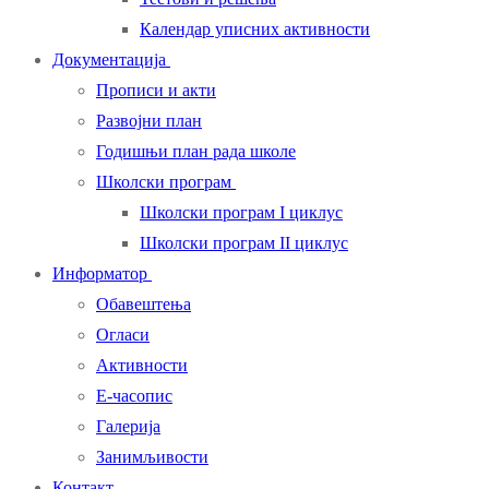
Календар уписних активности
Документација
Прописи и акти
Развојни план
Годишњи план рада школе
Школски програм
Школски програм I циклус
Школски програм II циклус
Информатор
Обавештења
Огласи
Активности
Е-часопис
Галерија
Занимљивости
Контакт