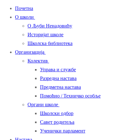
Почетна
О школи
О Љуби Ненадовићу
Историјат школе
Школска библиотека
Организација
Колектив
Управа и службе
Разредна настава
Предметна настава
Помоћно / Техничко особље
Органи школе
Школски одбор
Савет родитеља
Ученички парламент
Настава