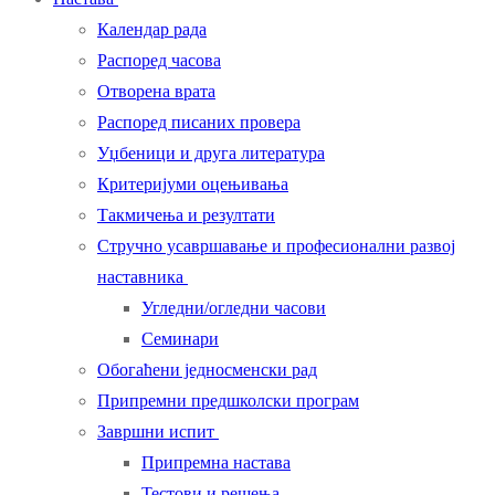
Календар рада
Распоред часова
Отворена врата
Распоред писаних провера
Уџбеници и друга литература
Критеријуми оцењивања
Такмичења и резултати
Стручно усавршавање и професионални развој
наставника
Угледни/огледни часови
Семинари
Обогаћени једносменски рад
Припремни предшколски програм
Завршни испит
Припремна настава
Тестови и решења