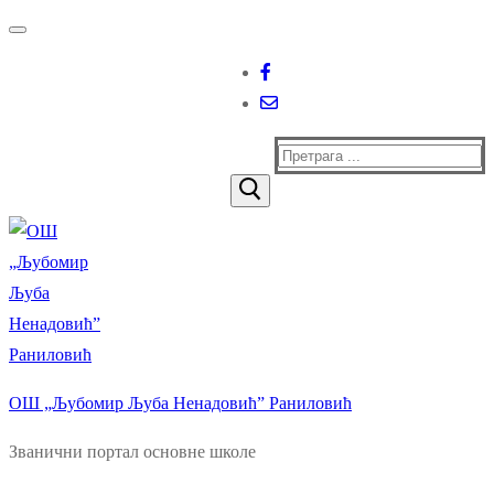
Прескочи
Изборник
Затворити
до
садржаја
Тражи
за:
ОШ „Љубомир Љуба Ненадовић” Раниловић
Званични портал основне школе